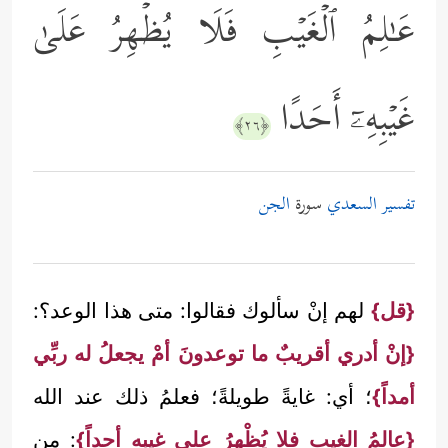
عَـٰلِمُ ٱلۡغَیۡبِ فَلَا یُظۡهِرُ عَلَىٰ
غَیۡبِهِۦۤ أَحَدًا
﴿٢٦﴾
تفسير السعدي
سورة
الجن
{قل}
لهم إنْ سألوك فقالوا: متى هذا الوعد؟:
{إنْ أدري أقريبٌ ما توعدونَ أمْ يجعلُ له ربِّي
أمداً}
؛ أي: غايةً طويلةً؛ فعلمُ ذلك عند الله
{عالمُ الغيب فلا يُظْهِرُ على غيبِهِ أحداً}
: من