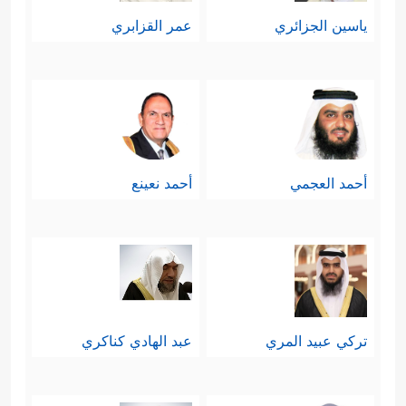
ياسين الجزائري
عمر القزابري
أحمد العجمي
أحمد نعينع
تركي عبيد المري
عبد الهادي كناكري