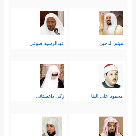
هيثم الدخين
عبدالرشيد صوفي
محمود علي البنا
زكي داغستاني