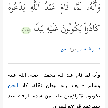
وَأَنَّهُۥ لَمَّا قَامَ عَبۡدُ ٱللَّهِ یَدۡعُوهُ
كَادُواْ یَكُونُونَ عَلَیۡهِ لِبَدࣰا
﴿١٩﴾
تفسير المختصر
سورة
الجن
وأنه لما قام عبد الله محمد - صلى الله عليه
وسلم - يعبد ربه ببطن نَخْلة، كاد
الجن
يكونون مُتَراكِمين عليه من شدة الزحام عند
سماعهم قراءته للقرآن