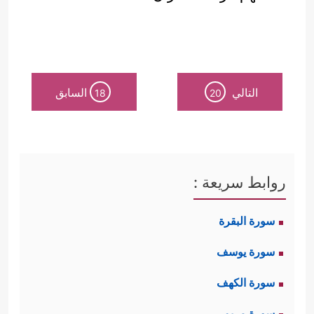
التالي
السابق
18
20
روابط سريعة :
سورة البقرة
سورة يوسف
سورة الكهف
سورة مريم