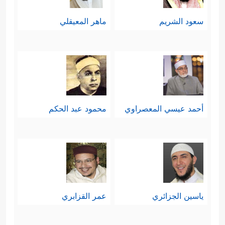
سعود الشريم
ماهر المعيقلي
أحمد عيسي المعصراوي
محمود عبد الحكم
ياسين الجزائري
عمر القزابري