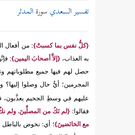
تفسير السعدي
سورة
المدثر
{كلُّ نفس بما كسبتْ}
: من أفعال ا
به العذاب،
{إلاَّ أصحابَ اليمين}
: فإن
حصل لهم فيها جميع مطلوباتهم وتمّ
المجرمين؛ أيُّ حال وصلوا إليها؟ وه
عليهم في وسطِ الجحيم يعذَّبون، ف
فقالوا:
{لم نَكُ من المصلِّينَ. ولم نك
مع الخائضينَ}
؛ أي: نخوض بالباطل و