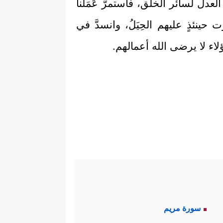
عدل لسائر الخلق، فاستمرَّ عَمَلُنا
 حينئذٍ عليهم الحِيَلُ، وانسدَّ في
وهؤلاء لا يرضى الله أعمالهم.
سورة مريم