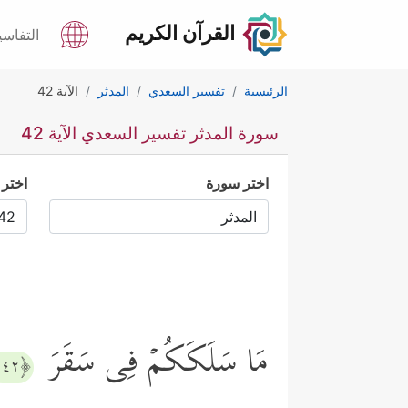
القرآن الكريم
التفاسي
الرئيسية
تفسير السعدي
المدثر
الآية 42
سورة المدثر تفسير السعدي الآية 42
اختر سورة
اختر 
مَا سَلَكَكُمۡ فِی سَقَرَ
﴿٤٢﴾