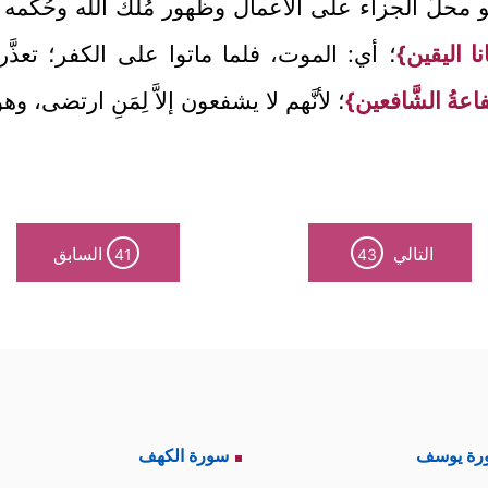
 محلُّ الجزاء على الأعمال وظهور مُلك الله وحُكمه ال
انا اليقين}
؛ أي: الموت، فلما ماتوا على الكفر؛ تعذَّرت
اعةُ الشَّافعين}
؛ لأنَّهم لا يشفعون إلاَّ لِمَنِ ارتضى، 
التالي
السابق
41
43
رة يوسف
سورة الكهف