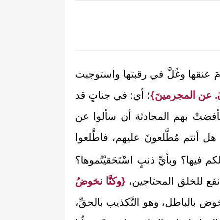
زِمَ عنقها وغُلَّ في رقبتها واستوجبت
. عن المجرمينَ}
؛ أي: في جناتٍ قد
فأفضتْ بهم المحادثة أن سألوا عن
 أنتم مُطَّلعونَ عليهم، فاطَّلعوا
م فيها؟ وبأيِّ ذنبٍ اسْتَحَقيْتُموها؟
 نفع للخلق المحتاجين،
{وكنَّا نخوضُ
خوض بالباطل، وهو التَّكذيب بالحقِّ،