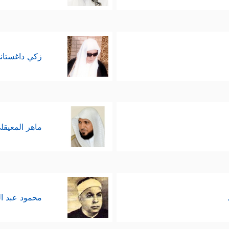
زكي داغستان
ماهر المعيقل
محمود عبد ا