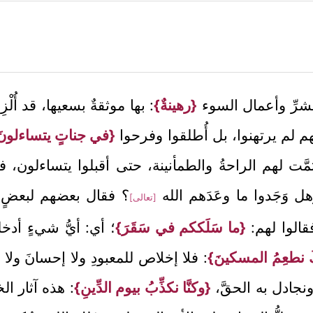
لشرِّ وأعمال السوء
{رهينةٌ}
: بها موثقةٌ بسعيها، قد أُلْ
َّهم لم يرتهنوا، بل أُطلقوا وفرحوا
{في جناتٍ يتساءلونَ
َت لهم الراحةُ والطمأنينة، حتى أقبلوا يتساءلون، 
ل وَجَدوا ما وعَدَهم الله
؟ فقال بعضهم لبعضٍ هل
[تعالى]
قالوا لهم:
{ما سَلَككم في سَقَرَ}
؛ أي: أيُّ شيءٍ أدخلك
ُ نطعِمُ المسكينَ}
: فلا إخلاص للمعبودِ ولا إحسانَ ولا
نجادل به الحقَّ،
{وكنَّا نكذِّبُ بيوم الدِّينِ}
: هذه آثار ال