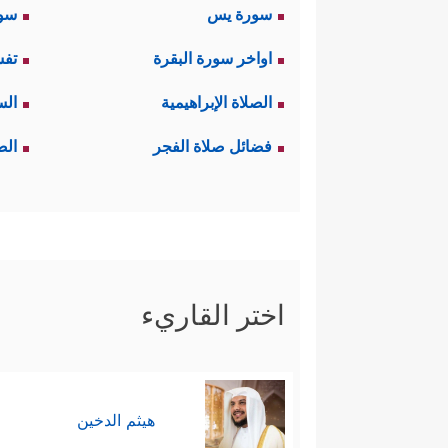
سورة يس
سور
اواخر سورة البقرة
تفس
الصلاة الإبراهيمية
الس
فضائل صلاة الفجر
الص
اختر القاريء
هيثم الدخين