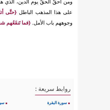
ومن أحقِّ الحقِّ يوم الدين، الذي هو
على هذا المذهب الباطل
{حتَّى أت
وجوههم باب الأمل.
{فما تَنفَعُهم شف
روابط سريعة :
سورة البقرة
سو