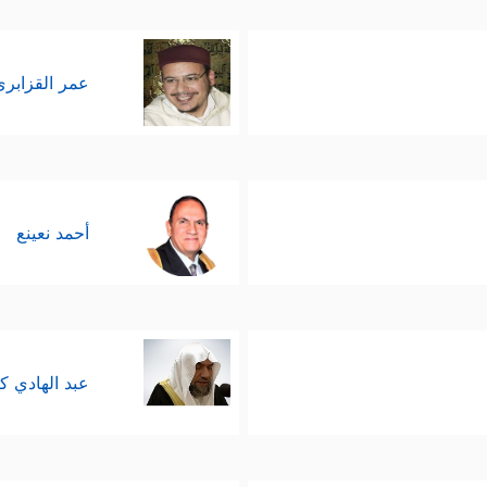
عمر القزابري
أحمد نعينع
عبد الهادي ك