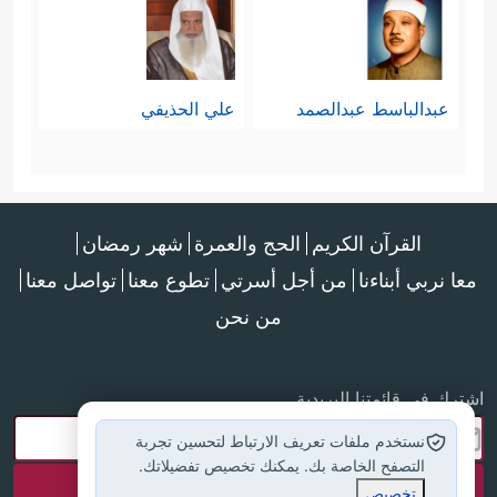
یَشَاۤءَ ٱللَّهُۚ هُوَ أَهۡلُ ٱلتَّقۡوَىٰ وَأَهۡلُ ٱلۡمَغۡفِرَةِ﴾
عبدالباسط عبدالصمد
علي الحذيفي
القرآن الكريم
الحج والعمرة
شهر رمضان
معا نربي أبناءنا
من أجل أسرتي
تطوع معنا
تواصل معنا
من نحن
اشترك في قائمتنا البريدية
نستخدم ملفات تعريف الارتباط لتحسين تجربة
التصفح الخاصة بك. يمكنك تخصيص تفضيلاتك.
تخصيص