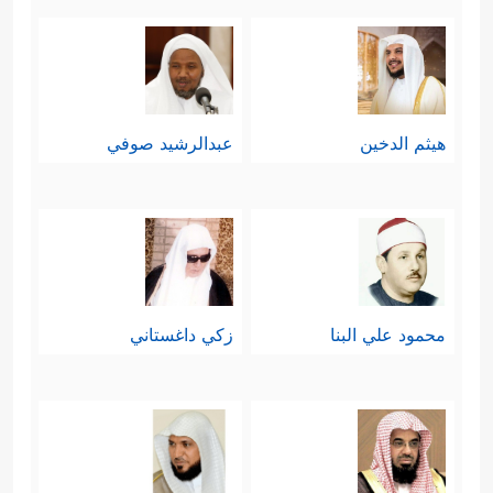
تِسۡعَةَ عَشَرَ﴾
.
ثالثًا: عقَّبَت السورة على تساؤلات
المشركين واعتراضاتهم بشأن عدد خزَنة
هيثم الدخين
عبدالرشيد صوفي
جهنَّم التسعة عشر، فبيَّنت أنّ هؤلاء إنّما
هم ملائكة، وقوّتهم لا تُقاس بمقاييس
البشر، وأنّ هذا العدد موافقٌ لما عند
أهل الكتاب، وبيَّنت أنّ الإخبار بهذا العدد
محمود علي البنا
زكي داغستاني
إنّما جاء اختبارًا لإيمان المؤمنين، وكشفًا
﴿وَمَا جَعَلۡنَاۤ أَصۡحَـٰبَ
للشاكِّين والمُتردِّدِين
ٱلنَّارِ إِلَّا مَلَـٰۤىِٕكَةࣰۖ وَمَا جَعَلۡنَا عِدَّتَهُمۡ إِلَّا فِتۡنَةࣰ لِّلَّذِینَ