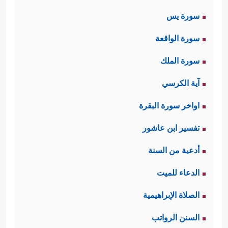
فَٱصۡبِرۡ﴾
وهذا تنبيهٌ لأخلاقِ الداعيَةِ وعُدَّتِه في
سورة يس
الدعوة في كلِّ زمانٍ ومكانٍ، وإن كانت
سورة الواقعة
صورة الخطاب خاصَّة به
ﷺ
.
سورة الملك
ثانيًا: بعد هذا الاستهلال في تعظيم شأن
آية الكرسي
الدعوة وبيان شروطها، وصفات القائمين
اواخر سورة البقرة
عليها، انتقلت السورة إلى أولئك الذين
تفسير ابن عاشور
أوقَفوا أنفسهم للصدِّ عن هذه الدعوة
أدعية من السنة
وتشويهها، تُهدِّدهم وتتوعَّدهم بالعذاب
الدعاء للميت
﴿فَإِذَا نُقِرَ فِی ٱلنَّاقُورِ
﴿٨﴾
فَذَ ٰ⁠لِكَ یَوۡمَىِٕذࣲ
الشديد:
الصلاة الإبراهيمية
یَوۡمٌ عَسِیرٌ
﴿٩﴾
عَلَى ٱلۡكَـٰفِرِینَ غَیۡرُ یَسِیرࣲ
﴿١٠﴾
السنن الرواتب