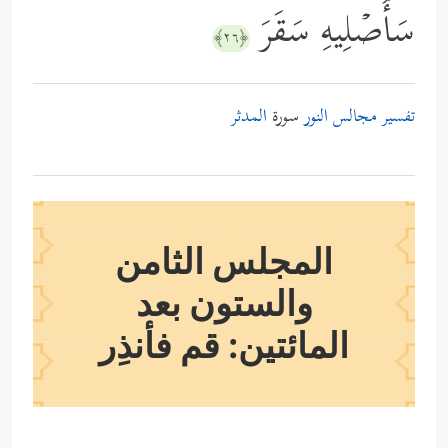
سَأُصۡلِیهِ سَقَرَ
﴿٢٦﴾
تفسير مجالس النور
سورة
المدثر
المجلس الثامن
والستون بعد
المائتين: قم فأنذِر