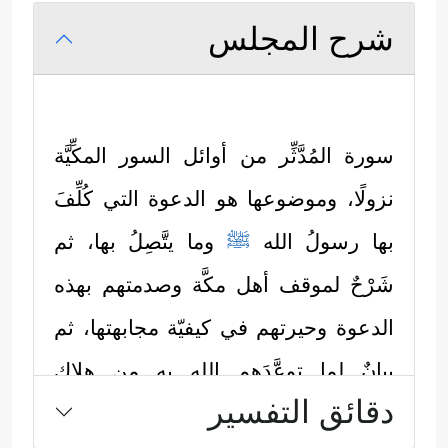
شرح المجلس
سورة المُدَّثِّر من أوائل السور المكِّيَّة
نزولًا، وموضوعها هو الدعوة التي كُلِّفَ
بها رسولُ الله
ﷺ
وما يتَّصِلُ بها، ثم
شَرْحٌ لموقف أهل مكَّة وصدمتهم بهذه
الدعوة وحيرتهم في كيفيّة مجابهتها، ثم
بيانٌ لما توعَّدَهم الله به من هلاكٍ
دقائق التفسير
وعذابٍ، وكما يأتي: