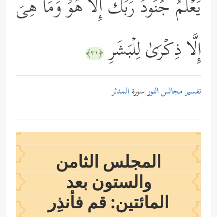
یَعۡلَمُ جُنُودَ رَبِّكَ إِلَّا هُوَۚ وَمَا هِیَ
إِلَّا ذِكۡرَىٰ لِلۡبَشَرِ
﴿٣١﴾
تفسير مجالس النور
سورة
المدثر
المجلس الثامن
والستون بعد
المائتين: قم فأنذِر