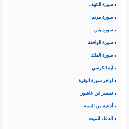
سورة الكهف
وَٱلرُّجۡزَ فَٱهۡجُرۡ
﴿٥﴾
وَلَا تَمۡنُن تَسۡتَكۡثِرُ
﴿٦﴾
وَلِرَبِّكَ
سورة مريم
فَٱصۡبِرۡ﴾
وهذا تنبيهٌ لأخلاقِ الداعيَةِ وعُدَّتِه في
سورة يس
الدعوة في كلِّ زمانٍ ومكانٍ، وإن كانت
سورة الواقعة
صورة الخطاب خاصَّة به
ﷺ
.
سورة الملك
ثانيًا: بعد هذا الاستهلال في تعظيم شأن
آية الكرسي
الدعوة وبيان شروطها، وصفات القائمين
اواخر سورة البقرة
عليها، انتقلت السورة إلى أولئك الذين
تفسير ابن عاشور
أوقَفوا أنفسهم للصدِّ عن هذه الدعوة
أدعية من السنة
وتشويهها، تُهدِّدهم وتتوعَّدهم بالعذاب
الدعاء للميت
﴿فَإِذَا نُقِرَ فِی ٱلنَّاقُورِ
﴿٨﴾
فَذَ ٰ⁠لِكَ یَوۡمَىِٕذࣲ
الشديد: