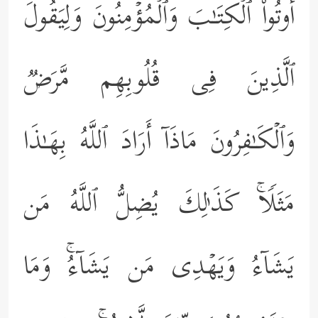
أُوتُواْ ٱلۡكِتَـٰبَ وَٱلۡمُؤۡمِنُونَ وَلِیَقُولَ
ٱلَّذِینَ فِی قُلُوبِهِم مَّرَضࣱ
وَٱلۡكَـٰفِرُونَ مَاذَاۤ أَرَادَ ٱللَّهُ بِهَـٰذَا
مَثَلࣰاۚ كَذَ ٰ⁠لِكَ یُضِلُّ ٱللَّهُ مَن
یَشَاۤءُ وَیَهۡدِی مَن یَشَاۤءُۚ وَمَا