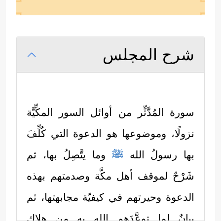
شرح المجلس
سورة المُدَّثِّر من أوائل السور المكِّيَّة
نزولًا، وموضوعها هو الدعوة التي كُلِّفَ
بها رسولُ الله
ﷺ
وما يتَّصِلُ بها، ثم
شَرْحٌ لموقف أهل مكَّة وصدمتهم بهذه
الدعوة وحيرتهم في كيفيّة مجابهتها، ثم
بيانٌ لما توعَّدَهم الله به من هلاكٍ