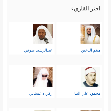
سَأُصۡلِیهِ سَقَرَ
﴿٢٦﴾
وَمَاۤ أَدۡرَىٰكَ مَا سَقَرُ
﴿٢٧﴾
لَا
اختر القاريء
تُبۡقِی وَلَا تَذَرُ
﴿٢٨﴾
لَوَّاحَةࣱ لِّلۡبَشَرِ
﴿٢٩﴾
عَلَیۡهَا
تِسۡعَةَ عَشَرَ﴾
.
ثالثًا: عقَّبَت السورة على تساؤلات
المشركين واعتراضاتهم بشأن عدد خزَنة
هيثم الدخين
عبدالرشيد صوفي
جهنَّم التسعة عشر، فبيَّنت أنّ هؤلاء إنّما
هم ملائكة، وقوّتهم لا تُقاس بمقاييس
البشر، وأنّ هذا العدد موافقٌ لما عند
أهل الكتاب، وبيَّنت أنّ الإخبار بهذا العدد
محمود علي البنا
زكي داغستاني
إنّما جاء اختبارًا لإيمان المؤمنين، وكشفًا
﴿وَمَا جَعَلۡنَاۤ أَصۡحَـٰبَ
للشاكِّين والمُتردِّدِين