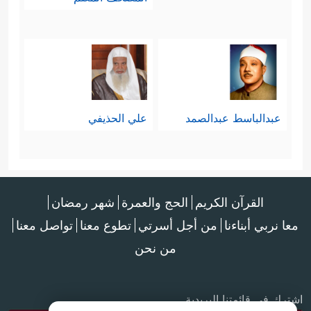
﴿٥٤﴾
فَمَن شَاۤءَ ذَكَرَهُۥ
﴿٥٥﴾
وَمَا یَذۡكُرُونَ إِلَّاۤ أَن
یَشَاۤءَ ٱللَّهُۚ هُوَ أَهۡلُ ٱلتَّقۡوَىٰ وَأَهۡلُ ٱلۡمَغۡفِرَةِ﴾
.
عبدالباسط عبدالصمد
علي الحذيفي
القرآن الكريم
الحج والعمرة
شهر رمضان
معا نربي أبناءنا
من أجل أسرتي
تطوع معنا
تواصل معنا
من نحن
اشترك في قائمتنا البريدية