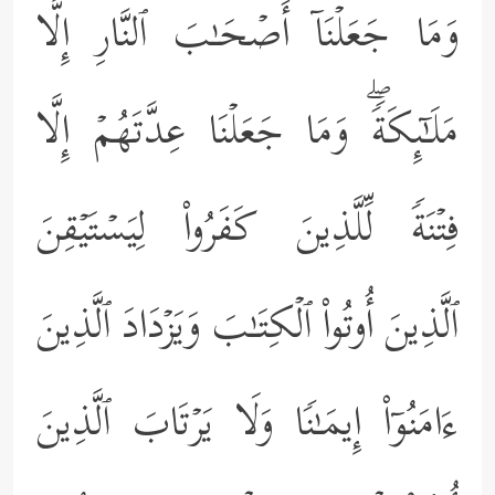
وَمَا جَعَلۡنَاۤ أَصۡحَـٰبَ ٱلنَّارِ إِلَّا
مَلَـٰۤىِٕكَةࣰۖ وَمَا جَعَلۡنَا عِدَّتَهُمۡ إِلَّا
فِتۡنَةࣰ لِّلَّذِینَ كَفَرُواْ لِیَسۡتَیۡقِنَ
ٱلَّذِینَ أُوتُواْ ٱلۡكِتَـٰبَ وَیَزۡدَادَ ٱلَّذِینَ
ءَامَنُوۤاْ إِیمَـٰنࣰا وَلَا یَرۡتَابَ ٱلَّذِینَ