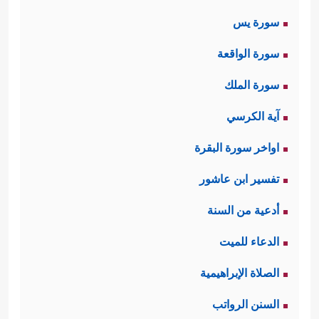
فَٱصۡبِرۡ﴾
وهذا تنبيهٌ لأخلاقِ الداعيَةِ وعُدَّتِه في
سورة يس
الدعوة في كلِّ زمانٍ ومكانٍ، وإن كانت
سورة الواقعة
صورة الخطاب خاصَّة به
ﷺ
.
سورة الملك
ثانيًا: بعد هذا الاستهلال في تعظيم شأن
آية الكرسي
الدعوة وبيان شروطها، وصفات القائمين
اواخر سورة البقرة
عليها، انتقلت السورة إلى أولئك الذين
تفسير ابن عاشور
أوقَفوا أنفسهم للصدِّ عن هذه الدعوة
أدعية من السنة
وتشويهها، تُهدِّدهم وتتوعَّدهم بالعذاب
الدعاء للميت
﴿فَإِذَا نُقِرَ فِی ٱلنَّاقُورِ
﴿٨﴾
فَذَ ٰ⁠لِكَ یَوۡمَىِٕذࣲ
الشديد:
الصلاة الإبراهيمية
یَوۡمٌ عَسِیرٌ
﴿٩﴾
عَلَى ٱلۡكَـٰفِرِینَ غَیۡرُ یَسِیرࣲ
﴿١٠﴾
السنن الرواتب