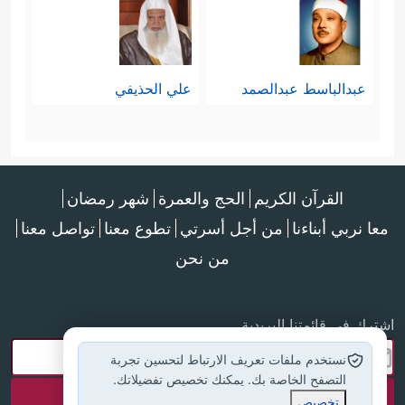
یَشَاۤءَ ٱللَّهُۚ هُوَ أَهۡلُ ٱلتَّقۡوَىٰ وَأَهۡلُ ٱلۡمَغۡفِرَةِ﴾
عبدالباسط عبدالصمد
علي الحذيفي
القرآن الكريم
الحج والعمرة
شهر رمضان
معا نربي أبناءنا
من أجل أسرتي
تطوع معنا
تواصل معنا
من نحن
اشترك في قائمتنا البريدية
نستخدم ملفات تعريف الارتباط لتحسين تجربة
التصفح الخاصة بك. يمكنك تخصيص تفضيلاتك.
تخصيص