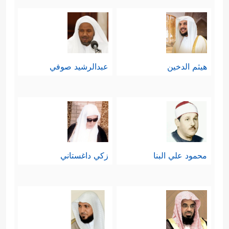
تِسۡعَةَ عَشَرَ﴾
.
ثالثًا: عقَّبَت السورة على تساؤلات
المشركين واعتراضاتهم بشأن عدد خزَنة
هيثم الدخين
عبدالرشيد صوفي
جهنَّم التسعة عشر، فبيَّنت أنّ هؤلاء إنّما
هم ملائكة، وقوّتهم لا تُقاس بمقاييس
البشر، وأنّ هذا العدد موافقٌ لما عند
أهل الكتاب، وبيَّنت أنّ الإخبار بهذا العدد
محمود علي البنا
زكي داغستاني
إنّما جاء اختبارًا لإيمان المؤمنين، وكشفًا
﴿وَمَا جَعَلۡنَاۤ أَصۡحَـٰبَ
للشاكِّين والمُتردِّدِين
ٱلنَّارِ إِلَّا مَلَـٰۤىِٕكَةࣰۖ وَمَا جَعَلۡنَا عِدَّتَهُمۡ إِلَّا فِتۡنَةࣰ لِّلَّذِینَ