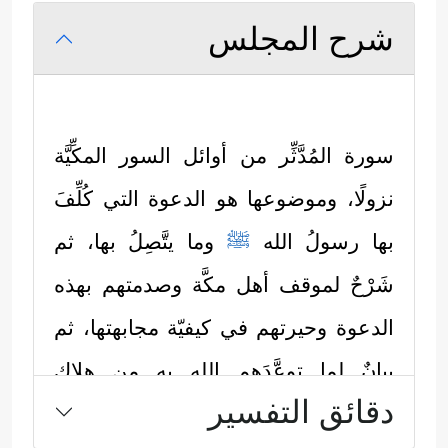
شرح المجلس
سورة المُدَّثِّر من أوائل السور المكِّيَّة
نزولًا، وموضوعها هو الدعوة التي كُلِّفَ
بها رسولُ الله
ﷺ
وما يتَّصِلُ بها، ثم
شَرْحٌ لموقف أهل مكَّة وصدمتهم بهذه
الدعوة وحيرتهم في كيفيّة مجابهتها، ثم
بيانٌ لما توعَّدَهم الله به من هلاكٍ
دقائق التفسير
وعذابٍ، وكما يأتي: