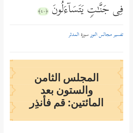
فِی جَنَّـٰتࣲ یَتَسَاۤءَلُونَ
﴿٤٠﴾
تفسير مجالس النور
سورة
المدثر
المجلس الثامن
والستون بعد
المائتين: قم فأنذِر