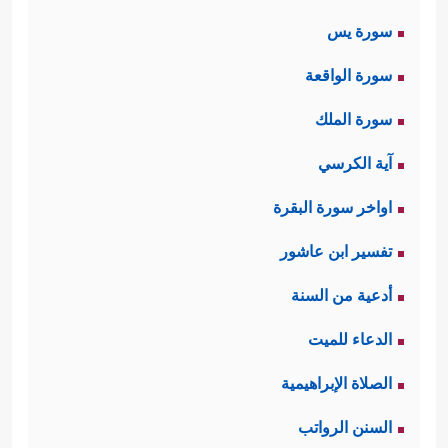
فَٱصۡبِرۡ﴾
وهذا تنبيهٌ لأخلاقِ الداعيَةِ وعُدَّتِه في
سورة يس
الدعوة في كلِّ زمانٍ ومكانٍ، وإن كانت
سورة الواقعة
صورة الخطاب خاصَّة به
ﷺ
.
سورة الملك
ثانيًا: بعد هذا الاستهلال في تعظيم شأن
آية الكرسي
الدعوة وبيان شروطها، وصفات القائمين
اواخر سورة البقرة
عليها، انتقلت السورة إلى أولئك الذين
تفسير ابن عاشور
أوقَفوا أنفسهم للصدِّ عن هذه الدعوة
أدعية من السنة
وتشويهها، تُهدِّدهم وتتوعَّدهم بالعذاب
الدعاء للميت
﴿فَإِذَا نُقِرَ فِی ٱلنَّاقُورِ
﴿٨﴾
فَذَ ٰ⁠لِكَ یَوۡمَىِٕذࣲ
الشديد:
الصلاة الإبراهيمية
یَوۡمٌ عَسِیرٌ
﴿٩﴾
عَلَى ٱلۡكَـٰفِرِینَ غَیۡرُ یَسِیرࣲ
﴿١٠﴾
السنن الرواتب