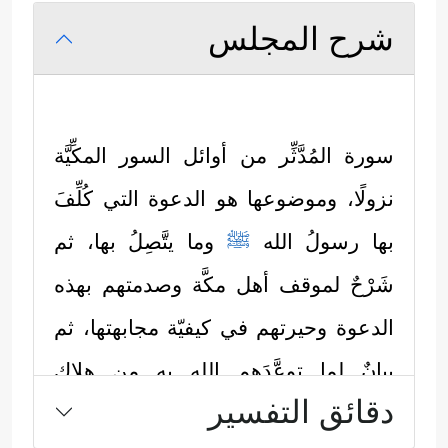
شرح المجلس
سورة المُدَّثِّر من أوائل السور المكِّيَّة
نزولًا، وموضوعها هو الدعوة التي كُلِّفَ
بها رسولُ الله
ﷺ
وما يتَّصِلُ بها، ثم
شَرْحٌ لموقف أهل مكَّة وصدمتهم بهذه
الدعوة وحيرتهم في كيفيّة مجابهتها، ثم
بيانٌ لما توعَّدَهم الله به من هلاكٍ
دقائق التفسير
وعذابٍ، وكما يأتي: