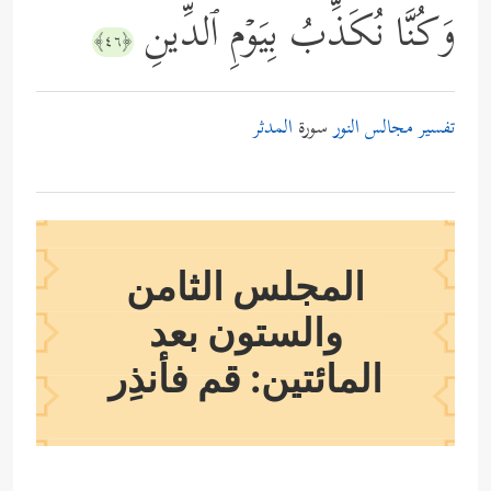
وَكُنَّا نُكَذِّبُ بِیَوۡمِ ٱلدِّینِ
﴿٤٦﴾
تفسير مجالس النور
سورة
المدثر
المجلس الثامن
والستون بعد
المائتين: قم فأنذِر