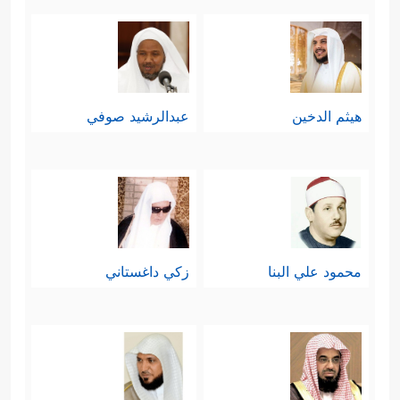
تِسۡعَةَ عَشَرَ﴾
.
ثالثًا: عقَّبَت السورة على تساؤلات
المشركين واعتراضاتهم بشأن عدد خزَنة
هيثم الدخين
عبدالرشيد صوفي
جهنَّم التسعة عشر، فبيَّنت أنّ هؤلاء إنّما
هم ملائكة، وقوّتهم لا تُقاس بمقاييس
البشر، وأنّ هذا العدد موافقٌ لما عند
أهل الكتاب، وبيَّنت أنّ الإخبار بهذا العدد
محمود علي البنا
زكي داغستاني
إنّما جاء اختبارًا لإيمان المؤمنين، وكشفًا
﴿وَمَا جَعَلۡنَاۤ أَصۡحَـٰبَ
للشاكِّين والمُتردِّدِين
ٱلنَّارِ إِلَّا مَلَـٰۤىِٕكَةࣰۖ وَمَا جَعَلۡنَا عِدَّتَهُمۡ إِلَّا فِتۡنَةࣰ لِّلَّذِینَ