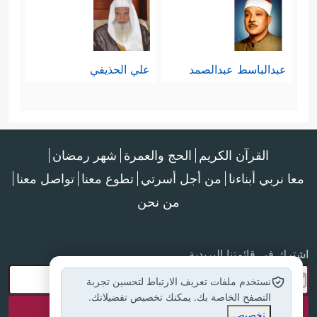
یَشَاۤءَ ٱللَّهُۚ هُوَ أَهۡلُ ٱلتَّقۡوَىٰ وَأَهۡلُ ٱلۡمَغۡفِرَةِ﴾
عبدالباسط عبدالصمد
علي الحذيفي
القرآن الكريم
الحج والعمرة
شهر رمضان
معا نربي أبناءنا
من أجل أسرتي
تطوع معنا
تواصل معنا
من نحن
اشترك في قائمتنا البريدية
نستخدم ملفات تعريف الارتباط لتحسين تجربة
التصفح الخاصة بك. يمكنك تخصيص تفضيلاتك.
تخصيص