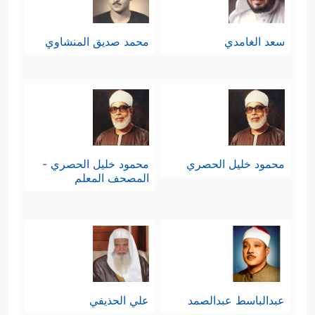
سعد الغامدي
محمد صديق المنشاوي
محمود خليل الحصري
محمود خليل الحصري -
المصحف المعلم
عبدالباسط عبدالصمد
علي الحذيفي