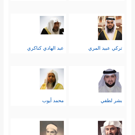
تركي عبيد المري
عبد الهادي كناكري
بشر لطفي
محمد أيوب