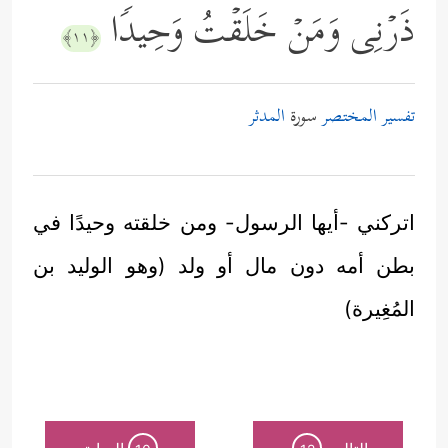
ذَرۡنِی وَمَنۡ خَلَقۡتُ وَحِیدࣰا
﴿١١﴾
تفسير المختصر
سورة
المدثر
اتركني -أيها الرسول- ومن خلقته وحيدًا في
بطن أمه دون مال أو ولد (وهو الوليد بن
المُغِيرة)