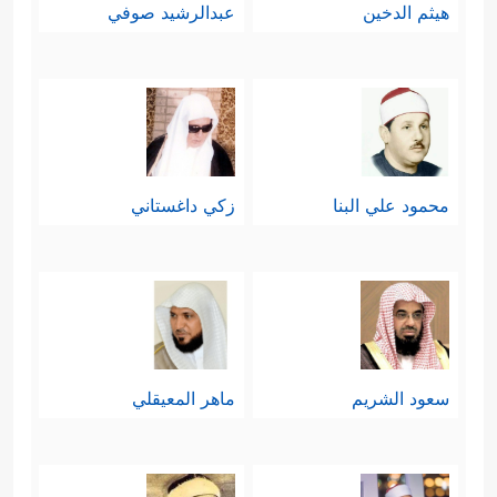
هيثم الدخين
عبدالرشيد صوفي
محمود علي البنا
زكي داغستاني
سعود الشريم
ماهر المعيقلي