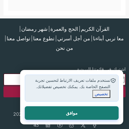
القرآن الكريم
الحج والعمرة
شهر رمضان
معا نربي أبناءنا
من أجل أسرتي
تطوع معنا
تواصل معنا
من نحن
اشترك في قائمتنا البريدية
نستخدم ملفات تعريف الارتباط لتحسين تجربة
التصفح الخاصة بك. يمكنك تخصيص تفضيلاتك.
تخصيص
موافق
جميع الحقوق محفوظة لموقع إسلام أون لاين © 2025