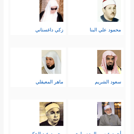
محمود علي البنا
زكي داغستاني
سعود الشريم
ماهر المعيقلي
أحمد عيسي المعصراوي
محمود عبد الحكم