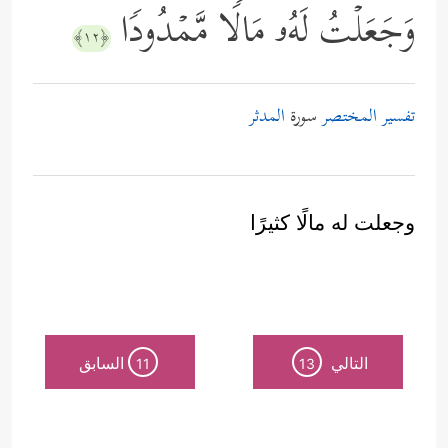
وَجَعَلۡتُ لَهُۥ مَالࣰا مَّمۡدُودࣰا
﴿١٢﴾
تفسير المختصر
سورة
المدثر
وجعلت له مالًا كثيرًا
التالي
السابق
11
13