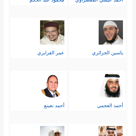
ياسين الجزائري
عمر القزابري
أحمد العجمي
أحمد نعينع