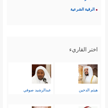
الرقية الشرعية
اختر القاريء
هيثم الدخين
عبدالرشيد صوفي