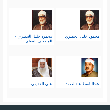
محمود خليل الحصري
محمود خليل الحصري -
المصحف المعلم
عبدالباسط عبدالصمد
علي الحذيفي