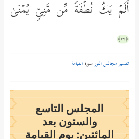
أَلَمۡ یَكُ نُطۡفَةࣰ مِّن مَّنِیࣲّ یُمۡنَىٰ
﴿٣٧﴾
تفسير مجالس النور
سورة
القيامة
المجلس التاسع
والستون بعد
المائتين: يوم القيامة