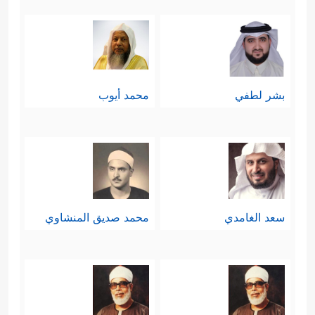
قسمين: ناجٍ مُستبشر، وهالِك مُستحسِر
﴿وُجُوهࣱ یَوۡمَىِٕذࣲ نَّاضِرَةٌ
﴿٢٢﴾
إِلَىٰ رَبِّهَا نَاظِرَةࣱ
﴿٢٣﴾
وَوُجُوهࣱ یَوۡمَىِٕذِۭ بَاسِرَةࣱ
﴿٢٤﴾
تَظُنُّ أَن یُفۡعَلَ بِهَا
بشر لطفي
محمد أيوب
فَاقِرَةࣱ﴾
.
ثامنًا: تنقل السورة مشهدًا من مشاهد
الاحتضار عند دنوِّ الأجل واقتراب الرحيل،
وهو المشهد المعهود في كلِّ يومٍ وإن
سعد الغامدي
محمد صديق المنشاوي
﴿كَلَّاۤ إِذَا بَلَغَتِ
كان الناس عنه غافلين
ٱلتَّرَاقِیَ
﴿٢٦﴾
وَقِیلَ مَنۡۜ رَاقࣲ
﴿٢٧﴾
وَظَنَّ أَنَّهُ ٱلۡفِرَاقُ
﴿٢٨﴾
وَٱلۡتَفَّتِ ٱلسَّاقُ بِٱلسَّاقِ
﴿٢٩﴾
إِلَىٰ رَبِّكَ