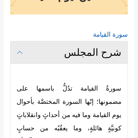
سورة القيامة
شرح المجلس
سورةُ القيامة تدُلُّ باسمها على
مضمونها؛ إنّها السورة المختصَّة بأحوال
يوم القيامة وما فيه من أحداثٍ وانقلاباتٍ
كونيَّةٍ هائلةٍ، وما يعقُبُه من حسابٍ