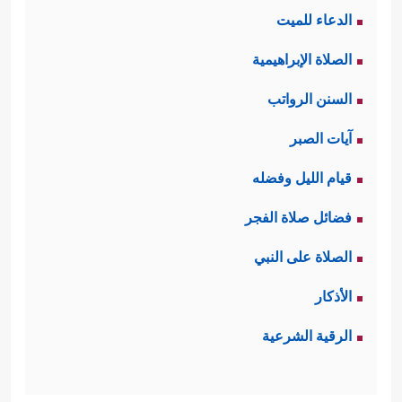
الدعاء للميت
النفس الشريرة بالاستِمرار في فجورها،
الصلاة الإبراهيمية
﴿بَلۡ یُرِیدُ ٱلۡإِنسَـٰنُ
والانغماس في شهواتها
السنن الرواتب
لِیَفۡجُرَ أَمَامَهُۥ
﴿٥﴾
یَسۡـَٔلُ أَیَّانَ یَوۡمُ ٱلۡقِیَـٰمَةِ﴾
.
آيات الصبر
ثالثًا: تعرِضُ السورةُ مَشاهِدَ من ذلك
قيام الليل وفضله
اليوم الرهيب، مَشاهِدَ مما يصيب الأفلاك
فضائل صلاة الفجر
العلويّة وانقلاب نظامها، ومَشاهِد من
الصلاة على النبي
﴿فَإِذَا بَرِقَ
صدمة الإنسان وذهوله وحيرته
الأذكار
ٱلۡبَصَرُ
﴿٧﴾
وَخَسَفَ ٱلۡقَمَرُ
﴿٨﴾
وَجُمِعَ ٱلشَّمۡسُ
الرقية الشرعية
وَٱلۡقَمَرُ
﴿٩﴾
یَقُولُ ٱلۡإِنسَـٰنُ یَوۡمَىِٕذٍ أَیۡنَ ٱلۡمَفَرُّ
﴿١٠﴾
.