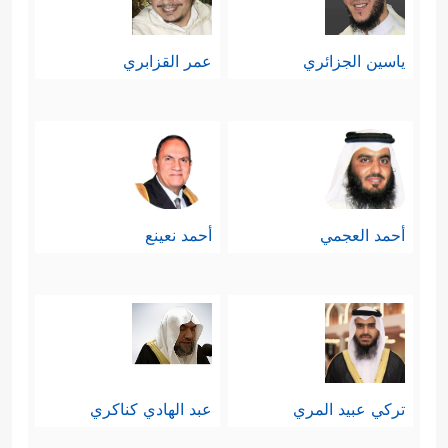
تفاوت فيها الناس بحسب إيمانهم
ياسين الجزائري
عمر القزابري
﴿كَلَّا بَلۡ
وحضور هذا الإيمان في قلوبهم
تُحِبُّونَ ٱلۡعَاجِلَةَ
﴿٢٠﴾
وَتَذَرُونَ ٱلۡـَٔاخِرَةَ﴾
فالناس
يُفضِّلون الشيء العاجل ولو كان زهيدًا
على الآجل ولو كان ثمينًا، ومِن ثَمَّ
أحمد العجمي
أحمد نعينع
يميلون إلى الدنيا العاجلة أكثر من الدار
الآخرة، وأمّا الكافر فهو الذي يذَر الآخرة
بالكليّة، وينكَبُّ على الدنيا بالكليَّة أيضًا.
سابعًا: تُقسِّم ال
سورة الناس
في ذلك
تركي عبيد المري
عبد الهادي كناكري
اليوم بحسب نتائج أعمالهم على