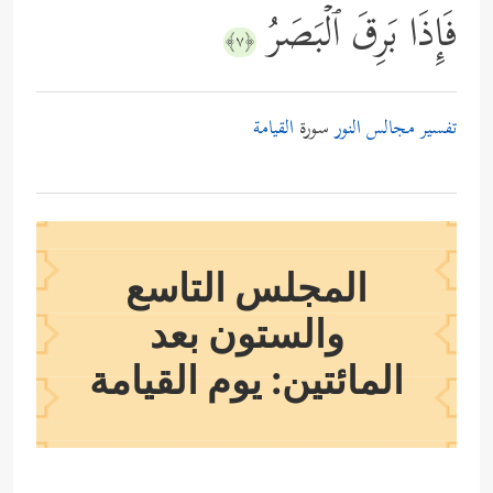
فَإِذَا بَرِقَ ٱلۡبَصَرُ
﴿٧﴾
تفسير مجالس النور
سورة
القيامة
المجلس التاسع
والستون بعد
المائتين: يوم القيامة