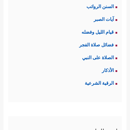
السنن الرواتب
لِیَفۡجُرَ أَمَامَهُۥ
﴿٥﴾
یَسۡـَٔلُ أَیَّانَ یَوۡمُ ٱلۡقِیَـٰمَةِ﴾
.
آيات الصبر
ثالثًا: تعرِضُ السورةُ مَشاهِدَ من ذلك
قيام الليل وفضله
اليوم الرهيب، مَشاهِدَ مما يصيب الأفلاك
فضائل صلاة الفجر
العلويّة وانقلاب نظامها، ومَشاهِد من
الصلاة على النبي
﴿فَإِذَا بَرِقَ
صدمة الإنسان وذهوله وحيرته
الأذكار
ٱلۡبَصَرُ
﴿٧﴾
وَخَسَفَ ٱلۡقَمَرُ
﴿٨﴾
وَجُمِعَ ٱلشَّمۡسُ
الرقية الشرعية
وَٱلۡقَمَرُ
﴿٩﴾
یَقُولُ ٱلۡإِنسَـٰنُ یَوۡمَىِٕذٍ أَیۡنَ ٱلۡمَفَرُّ
﴿١٠﴾
كَلَّا لَا وَزَرَ
﴿١١﴾
إِلَىٰ رَبِّكَ یَوۡمَىِٕذٍ ٱلۡمُسۡتَقَرُّ﴾
.
رابعًا: تؤكِّد السورة أنّ ذلك اليوم هو يوم
الحساب، الذي يرى فيه الإنسان صحيفته