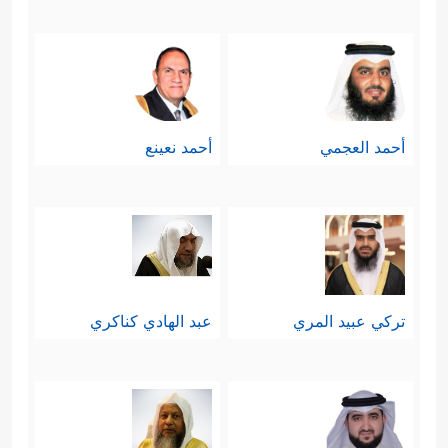
تُحِبُّونَ ٱلۡعَاجِلَةَ
﴿٢٠﴾
وَتَذَرُونَ ٱلۡـَٔاخِرَةَ﴾
فالناس
يُفضِّلون الشيء العاجل ولو كان زهيدًا
على الآجل ولو كان ثمينًا، ومِن ثَمَّ
أحمد العجمي
أحمد نعينع
يميلون إلى الدنيا العاجلة أكثر من الدار
الآخرة، وأمّا الكافر فهو الذي يذَر الآخرة
بالكليّة، وينكَبُّ على الدنيا بالكليَّة أيضًا.
سابعًا: تُقسِّم ال
سورة الناس
في ذلك
تركي عبيد المري
عبد الهادي كناكري
اليوم بحسب نتائج أعمالهم على
قسمين: ناجٍ مُستبشر، وهالِك مُستحسِر
﴿وُجُوهࣱ یَوۡمَىِٕذࣲ نَّاضِرَةٌ
﴿٢٢﴾
إِلَىٰ رَبِّهَا نَاظِرَةࣱ
﴿٢٣﴾