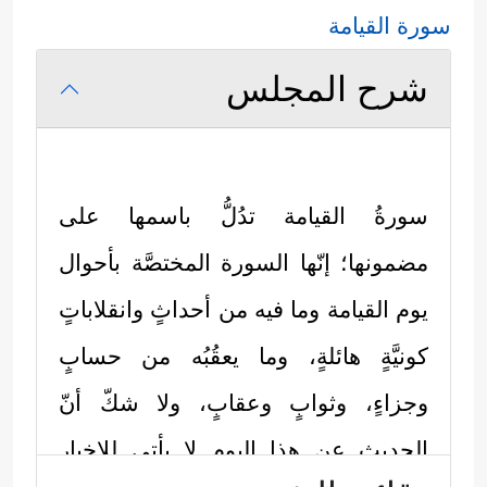
سورة القيامة
شرح المجلس
سورةُ القيامة تدُلُّ باسمها على
مضمونها؛ إنّها السورة المختصَّة بأحوال
يوم القيامة وما فيه من أحداثٍ وانقلاباتٍ
كونيَّةٍ هائلةٍ، وما يعقُبُه من حسابٍ
وجزاءٍ، وثوابٍ وعقابٍ، ولا شكّ أنّ
الحديث عن هذا اليوم لا يأتي للإخبار