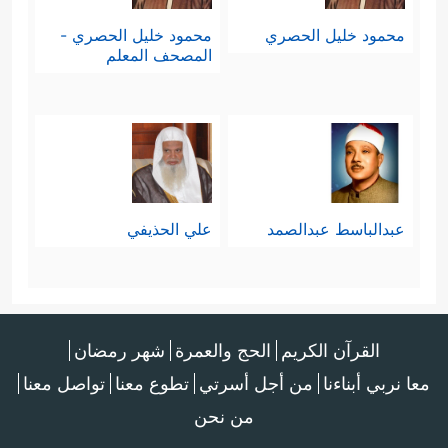
والأقوَم، وأنّ الله تعالى بمشيئته وحكمته
محمود خليل الحصري
محمود خليل الحصري -
المصحف المعلم
قد ميَّزَ بين الطريقَين: طريق الرحمة،
﴿إِنَّ هَـٰذِهِۦ تَذۡكِرَةࣱۖ فَمَن شَاۤءَ
وطريق العذاب
ٱتَّخَذَ إِلَىٰ رَبِّهِۦ سَبِیلࣰا
﴿٢٩﴾
وَمَا تَشَاۤءُونَ إِلَّاۤ أَن
یَشَاۤءَ ٱللَّهُۚ إِنَّ ٱللَّهَ كَانَ عَلِیمًا حَكِیمࣰا
﴿٣٠﴾
یُدۡخِلُ
عبدالباسط عبدالصمد
علي الحذيفي
مَن یَشَاۤءُ فِی رَحۡمَتِهِۦۚ وَٱلظَّـٰلِمِینَ أَعَدَّ لَهُمۡ عَذَابًا
أَلِیمَۢا﴾
وهذه الخاتمة تُذكِّر بمقدِّمة
القرآن الكريم
الحج والعمرة
شهر رمضان
السورة وتُكملها.
معا نربي أبناءنا
من أجل أسرتي
تطوع معنا
تواصل معنا
من نحن