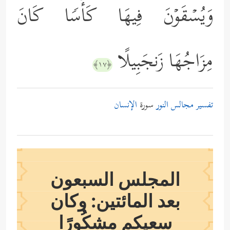
وَیُسۡقَوۡنَ فِیهَا كَأۡسࣰا كَانَ
مِزَاجُهَا زَنجَبِیلًا
﴿١٧﴾
تفسير مجالس النور
سورة
الإنسان
المجلس السبعون
بعد المائتين: وكان
سعيكم مشكُورًا