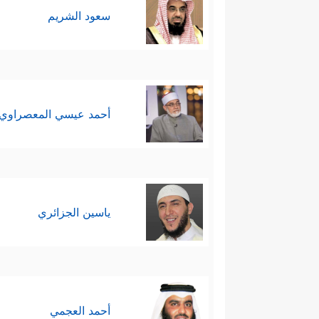
قد ميَّزَ بين الطريقَين: طريق 
سعود الشريم
ٱللَّهُۚ إِنَّ ٱللَّهَ كَانَ عَلِیمًا حَكِیمࣰا
﴿٣٠﴾
یُد
وتُكملها.
أحمد عيسي المعصراوي
ياسين الجزائري
أحمد العجمي