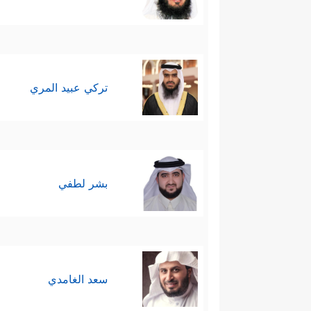
تركي عبيد المري
بشر لطفي
سعد الغامدي