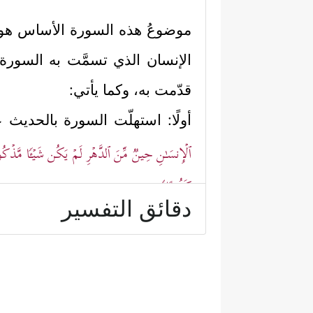
موضوعُ هذه السورة الأساس هو نعي
الإنسان الذي تسمَّت به السورة، 
قدّمت به، وكما يأتي:
أولًا: استهلّت السورة بالحديث 
ٱلۡإِنسَـٰنِ حِینࣱ مِّنَ ٱلدَّهۡرِ لَمۡ یَكُن شَیۡـࣰٔا مَّذۡكُ
كَفُورًا﴾
.
دقائق التفسير
ثانيًا: بيَّنت السورة أنَّ هذا ا
﴿إِنَّـاۤ أَعۡتَدۡنَا لِلۡكَـٰفِرِینَ سَلَـٰسِلَاْ وَأَغۡلَـٰلࣰا وَس
﴿٥﴾
عَیۡنࣰا یَشۡرَبُ بِهَا عِبَادُ ٱللَّهِ یُفَجِّرُونَهَا 