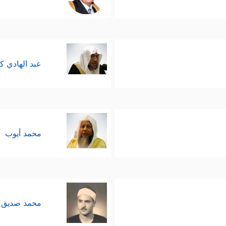
عبد الهادي ك
محمد أيوب
محمد صديق 