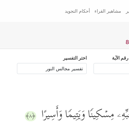
ر
مشاهير القراء
أحكام التجويد
رقم الآية
اختر التفسير
ِهِۦ مِسۡكِینࣰا وَیَتِیمࣰا وَأَسِیرًا
﴿٨﴾