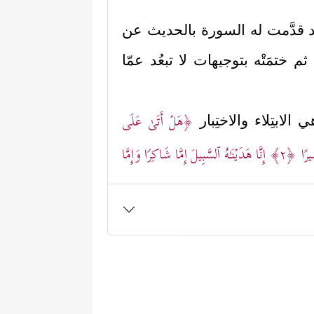
قد قدَّمت له السورة بالحديث عن
ختمَتْه بتوجيهات لا تبعُد عمّا
﴿هَلۡ أَتَىٰ عَلَى
ابتِلاء والاختِبار
ِیرًا
﴿٢﴾
إِنَّا هَدَیۡنَـٰهُ ٱلسَّبِیلَ إِمَّا شَاكِرࣰا وَإِمَّا
فرقتَين: فرقة ضالّة خاسرة كافرة
َبۡرَارَ یَشۡرَبُونَ مِن كَأۡسࣲ كَانَ مِزَاجُهَا كَافُورًا