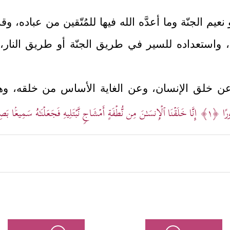
م الجنّة وما أعدَّه الله فيها للمُتّقين من عباده، و
واستعداده للسير في طريق الجنّة أو طريق النار، ثم 
عن خلق الإنسان، وعن الغاية الأساس من خلقه، وهي ال
ورًا
﴿١﴾
إِنَّا خَلَقۡنَا ٱلۡإِنسَـٰنَ مِن نُّطۡفَةٍ أَمۡشَاجࣲ نَّبۡتَلِیهِ فَجَعَلۡنَـٰهُ سَمِیعَۢا بَص
لاختبار سينقسم فيه الناس على قسمَين، ويفترقون على 
َعِیرًا﴾
﴿إِنَّ ٱلۡأ
، وفرقة مُهتدية فائزة برضوان الله والجنّة
تَفۡجِیرࣰا﴾
.