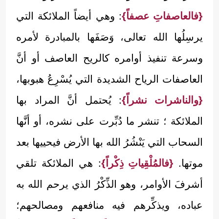
{فالعاصفاتِ عصفاً}
: وهي أيضاً الملائكة التي
يرسِلُها الله تعالى، وَصَفَها بالمبادرة لأمره
وسرعة تنفيذ أوامره كالريح العاصف أو أنَّ
العاصفات الرياح الشديدة التي يُسْرِعُ هبوبها،
{والناشرات نشراً}
: يُحتمل أنَّ المراد بها
الملائكة ؛ تنشر ما دُبِّرت على نشره، أو أنَّها
السحاب التي يَنْشُرُ الله بها الأرض فيحييها بعد
موتها.
{فالمُلْقِياتِ ذِكْراً}
: هي الملائكة تلقي
أشرفَ الأوامر، وهو الذِّكْرُ الذي يرحم الله به
عباده، ويذكِّرهم فيه منافعهم ومصالحهم؛