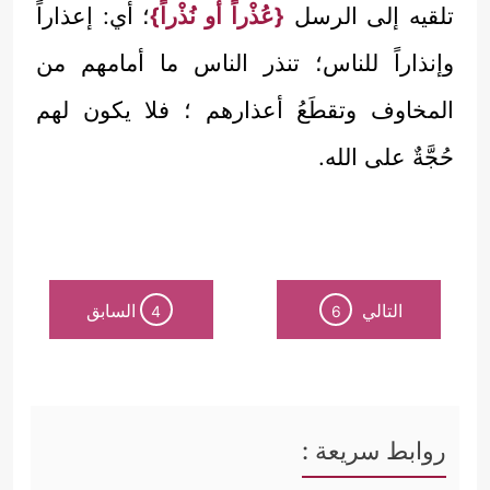
تلقيه إلى الرسل
{عُذْراً أو نُذْراً}
؛ أي: إعذاراً
وإنذاراً للناس؛ تنذر الناس ما أمامهم من
المخاوف وتقطَعُ أعذارهم ؛ فلا يكون لهم
حُجَّةٌ على الله.
التالي
السابق
4
6
روابط سريعة :