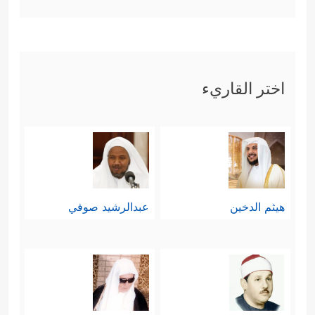
اختر القاريء
هيثم الدخين
عبدالرشيد صوفي