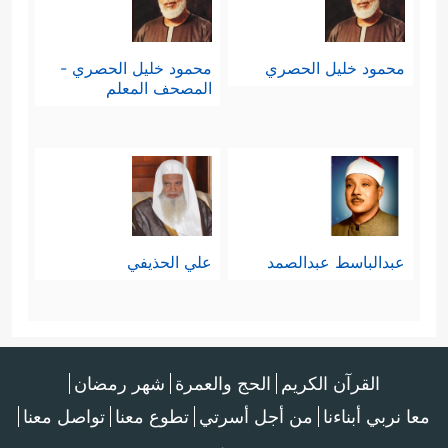
محمود خليل الحصري
محمود خليل الحصري -
المصحف المعلم
عبدالباسط عبدالصمد
علي الحذيفي
القرآن الكريم
الحج والعمرة
شهر رمضان
معا نربي أبناءنا
من أجل أسرتي
تطوع معنا
تواصل معنا