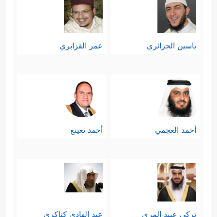
ياسين الجزائري
عمر القزابري
أحمد العجمي
أحمد نعينع
تركي عبيد المري
عبد الهادي كناكري