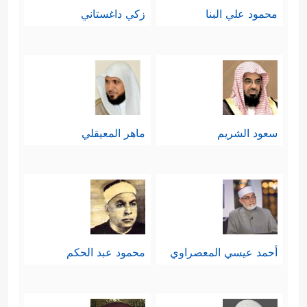
محمود علي البنا
زكي داغستاني
سعود الشريم
ماهر المعيقلي
أحمد عيسي المعصراوي
محمود عبد الحكم