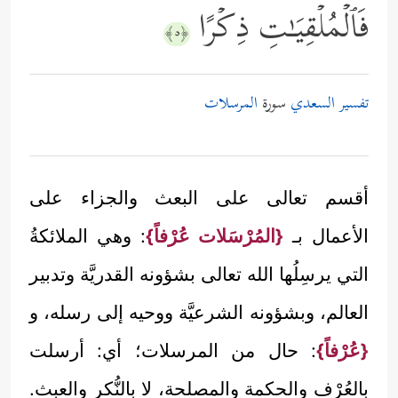
فَٱلۡمُلۡقِیَـٰتِ ذِكۡرًا
﴿٥﴾
تفسير السعدي
سورة
المرسلات
أقسم تعالى على البعث والجزاء على
الأعمال بـ
{المُرْسَلات عُرْفاً}
: وهي الملائكةُ
التي يرسِلُها الله تعالى بشؤونه القدريَّة وتدبير
العالم، وبشؤونه الشرعيَّة ووحيه إلى رسله، و
{عُرْفاً}
: حال من المرسلات؛ أي: أرسلت
بالعُرْف والحكمة والمصلحة، لا بالنُّكر والعبث.