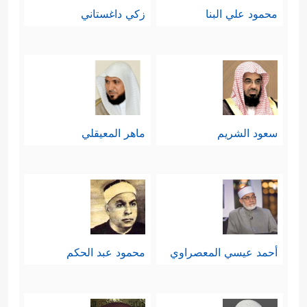
محمود علي البنا
زكي داغستاني
سعود الشريم
ماهر المعيقلي
أحمد عيسي المعصراوي
محمود عبد الحكم