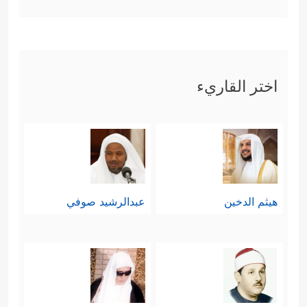
اختر القاريء
هيثم الدخين
عبدالرشيد صوفي