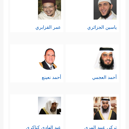
ياسين الجزائري
عمر القزابري
أحمد العجمي
أحمد نعينع
تركي عبيد المري
عبد الهادي كناكري