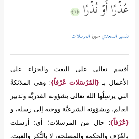
عُذۡرًا أَوۡ نُذۡرًا
﴿٦﴾
تفسير السعدي
سورة
المرسلات
أقسم تعالى على البعث والجزاء على
الأعمال بـ
{المُرْسَلات عُرْفاً}
: وهي الملائكةُ
التي يرسِلُها الله تعالى بشؤونه القدريَّة وتدبير
العالم، وبشؤونه الشرعيَّة ووحيه إلى رسله، و
{عُرْفاً}
: حال من المرسلات؛ أي: أرسلت
بالعُرْف والحكمة والمصلحة، لا بالنُّكر والعبث.