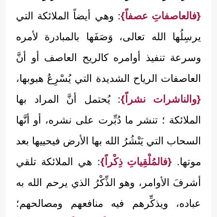
{فالعاصفاتِ عصفاً}
: وهي أيضاً الملائكة التي
يرسِلُها الله تعالى، وَصَفَها بالمبادرة لأمره
وسرعة تنفيذ أوامره كالريح العاصف أو أنَّ
العاصفات الرياح الشديدة التي يُسْرِعُ هبوبها،
{والناشرات نشراً}
: يُحتمل أنَّ المراد بها
الملائكة ؛ تنشر ما دُبِّرت على نشره، أو أنَّها
السحاب التي يَنْشُرُ الله بها الأرض فيحييها بعد
موتها.
{فالمُلْقِياتِ ذِكْراً}
: هي الملائكة تلقي
أشرفَ الأوامر، وهو الذِّكْرُ الذي يرحم الله به
عباده، ويذكِّرهم فيه منافعهم ومصالحهم؛