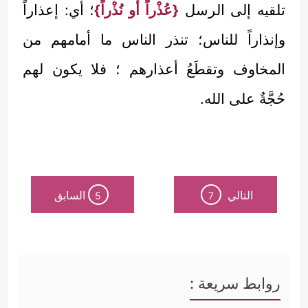
تلقيه إلى الرسل
{عُذْراً أو نُذْراً}
؛ أي: إعذاراً
وإنذاراً للناس؛ تنذر الناس ما أمامهم من
المخاوف وتقطَعُ أعذارهم ؛ فلا يكون لهم
حُجَّةٌ على الله.
التالي
السابق
5
7
روابط سريعة :