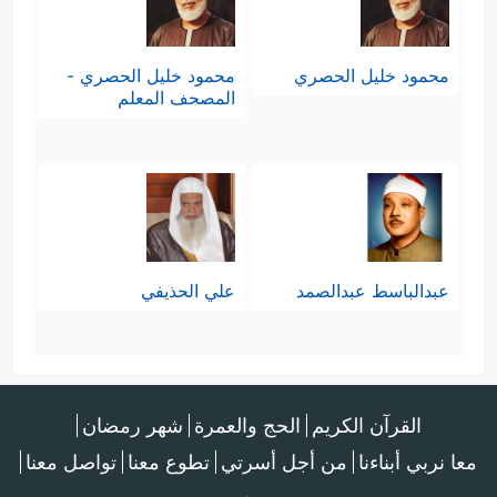
محمود خليل الحصري
محمود خليل الحصري -
المصحف المعلم
عبدالباسط عبدالصمد
علي الحذيفي
القرآن الكريم
الحج والعمرة
شهر رمضان
معا نربي أبناءنا
من أجل أسرتي
تطوع معنا
تواصل معنا