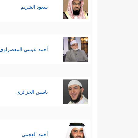
یُؤۡمِنُونَ﴾
.
سعود الشريم
أحمد عيسي المعصراوي
ياسين الجزائري
أحمد العجمي