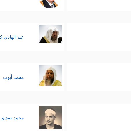
عبد الهادي ك
محمد أيوب
محمد صديق 