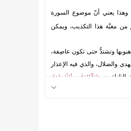
وهذا يعني أنّ موضوع السورة
م من مغبَّة هذا التكذيب، ويمكن
في هبوبها وتشتدُّ حتى تكون عاصِفة،
الهدى والضلال، والذي فيه الإعذار
﴿وَٱلۡمُرۡسَلَـٰتِ عُرۡفࣰا
﴿١﴾
 النازلة به
ا من الشَّبَه في السرعة واللطافة،
 الملائكة التي تنزِل بهذا الوحي