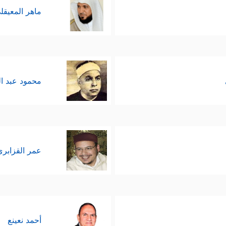
ماهر المعيقل
محمود عبد ا
عمر القزابري
أحمد نعينع