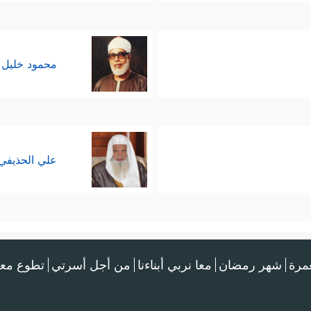
محمود خليل 
علي الحذيفي
عمرة
شهر رمضان
معا نربي أبناءنا
من أجل أسرتي
تطوع معن