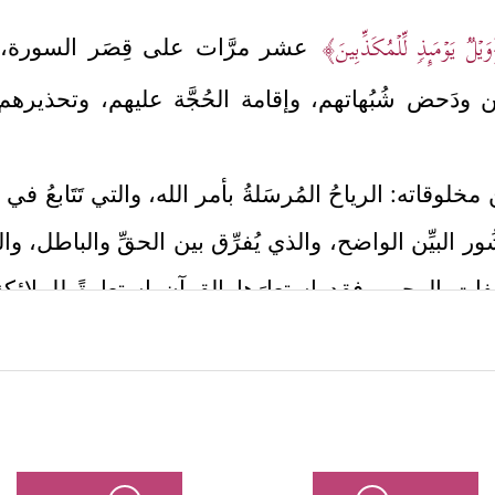
یۡلࣱ یَوۡمَىِٕذࣲ لِّلۡمُكَذِّبِینَ﴾
عشر مرَّات على قِصَر السورة، 
بين ودَحض شُبُهاتهم، وإقامة الحُجَّة عليهم، وتحذيره
ن مخلوقاته: الرياحُ المُرسَلةُ بأمر الله، والتي تَتَابعُ 
ور البيِّن الواضح، والذي يُفرِّق بين الحقِّ والباطل، و
ات الوحي، فقد استعارَها القرآن استِعارةً للملائكة
﴿
فَٱلۡفَـٰرِقَـٰتِ فَرۡقࣰا
﴿٤﴾
فَٱلۡمُلۡقِیَـٰتِ ذِكۡرًا
﴿٥﴾
عُذۡرًا أَوۡ نُذۡرًا﴾
.
 القَسَم بالملائكة بالقَسَم بالرياح يُشير إلى ما بينهم
لذي تحيَا به الأرض، وتحمِل الصواعق المُهلِكة، فكذلك
 والله أعلم.