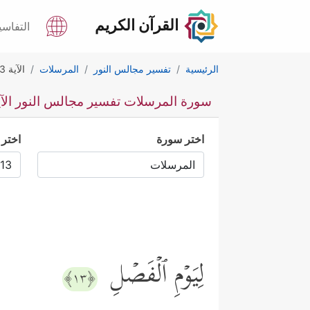
القرآن الكريم
التفاسي
الرئيسية
تفسير مجالس النور
المرسلات
الآية 13
سورة المرسلات تفسير مجالس النور الآية 
اختر سورة
اختر 
لِیَوۡمِ ٱلۡفَصۡلِ
﴿١٣﴾