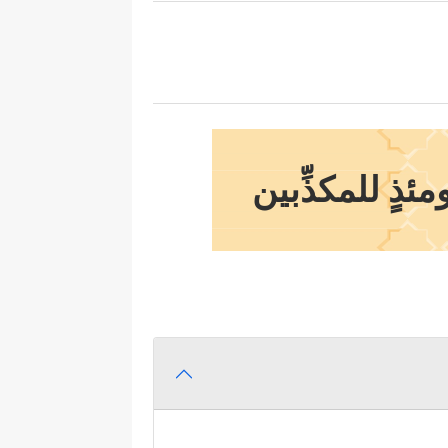
ذٍ للمكذِّبين