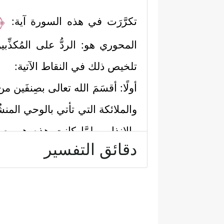
﴿وَ
تكرَّرَت في هذه السورة آية:
المحوري هو: الردُّ على المُكذِّ
تلخيص ذلك في النقاط الآتية:
أولًا: أقسَمَ الله تعالى بصِنفَين م
والملائكة التي تأتي بالوحي المنشُ
والإنذار، ولمَّا كانت هذه هي صف
دقائق التفسير
فَٱلۡعَـٰصِفَـٰتِ عَصۡفࣰا
﴿٢﴾
وَٱلنَّـٰشِرَ ٰ⁠تِ نَشۡرࣰا
٣﴾
وهنا نُكتةٌ لطيفةٌ، وهي أنّ اقتران
ومن حيث إنّ الرياح تحمِل الماء ا
رحمةً للمؤمنين، وعذابًا للمكذّبين،