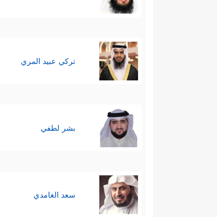
تركي عبيد المري
بشر لطفي
سعد الغامدي