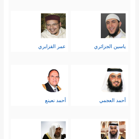
إِلَىٰ رَبِّهِۦ مَـَٔابًا
﴿٣٩﴾
إِنَّـاۤ أَنذَرۡنَـٰكُمۡ عَذَابࣰا قَرِیبࣰا یَوۡمَ
یَنظُرُ ٱلۡمَرۡءُ مَا قَدَّمَتۡ یَدَاهُ وَیَقُولُ ٱلۡكَافِرُ یَـٰلَیۡتَنِی كُنتُ
تُرَ ٰ⁠بَۢا﴾
.
ياسين الجزائري
عمر القزابري
أحمد العجمي
أحمد نعينع