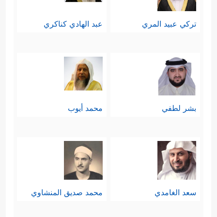
تركي عبيد المري
عبد الهادي كناكري
بشر لطفي
محمد أيوب
سعد الغامدي
محمد صديق المنشاوي