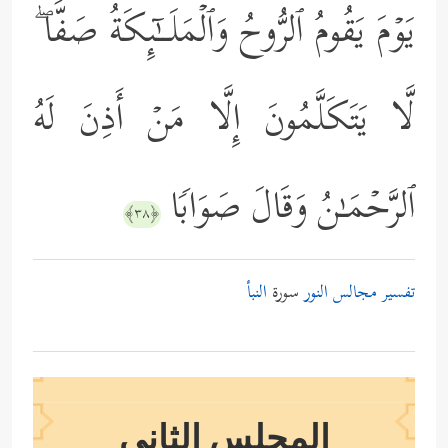
یَوۡمَ یَقُومُ ٱلرُّوحُ وَٱلۡمَلَــٰۤىِٕكَةُ صَفࣰّا ۖ
لَّا یَتَكَلَّمُونَ إِلَّا مَنۡ أَذِنَ لَهُ
ٱلرَّحۡمَـٰنُ وَقَالَ صَوَابࣰا
﴿٣٨﴾
تفسير مجالس النور
سورة
النبأ
المجلس الثاني