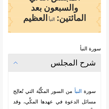
والسبعون بعد
المائتين:
العظيم
النبأ
سورة النبأ
شرح المجلس
سورة
النبأ
من السور المكِّيَّة التي تُعالِج
مسائل الدعوة في عهدها المكِّي، وقد