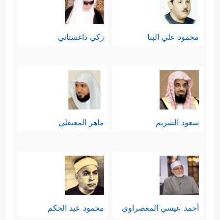
مِّن رَّبِّكَ عَطَاۤءً حِسَابࣰا
﴿٣٦﴾
رَّبِّ ٱلسَّمَـٰوَ ٰ⁠تِ
وَٱلۡأَرۡضِ وَمَا بَیۡنَهُمَا ٱلرَّحۡمَـٰنِۖ لَا یَمۡلِكُونَ مِنۡهُ خِطَابࣰا﴾
.
محمود علي البنا
زكي داغستاني
سادسًا: تعود السورة إلى ذلك
النبأ
العظيم وما فيه من عظمةٍ وهولٍ، وما
فيه من مظاهر الرحمة ومظاهر العذاب،
تحثُّ الناس أن يحسبوا له حسابه،
سعود الشريم
ماهر المعيقلي
ويأخذوا له عدّته قبل الندم الذي لا ينفع
﴿یَوۡمَ یَقُومُ ٱلرُّوحُ
ولا يغني عن صاحبه شيئًا
وَٱلۡمَلَــٰۤىِٕكَةُ صَفࣰّا ۖ لَّا یَتَكَلَّمُونَ إِلَّا مَنۡ أَذِنَ لَهُ ٱلرَّحۡمَـٰنُ
وَقَالَ صَوَابࣰا
﴿٣٨﴾
ذَ ٰ⁠لِكَ ٱلۡیَوۡمُ ٱلۡحَقُّۖ فَمَن شَاۤءَ ٱتَّخَذَ
أحمد عيسي المعصراوي
محمود عبد الحكم