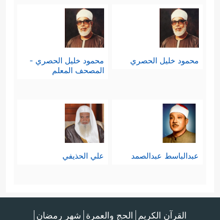
محمود خليل الحصري
محمود خليل الحصري -
المصحف المعلم
عبدالباسط عبدالصمد
علي الحذيفي
القرآن الكريم
الحج والعمرة
شهر رمضان