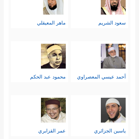
فيه من مظاهر الرحمة ومظاهر العذاب،
تحثُّ الناس أن يحسبوا له حسابه،
سعود الشريم
ماهر المعيقلي
ويأخذوا له عدّته قبل الندم الذي لا ينفع
﴿یَوۡمَ یَقُومُ ٱلرُّوحُ
ولا يغني عن صاحبه شيئًا
وَٱلۡمَلَــٰۤىِٕكَةُ صَفࣰّا ۖ لَّا یَتَكَلَّمُونَ إِلَّا مَنۡ أَذِنَ لَهُ ٱلرَّحۡمَـٰنُ
وَقَالَ صَوَابࣰا
﴿٣٨﴾
ذَ ٰ⁠لِكَ ٱلۡیَوۡمُ ٱلۡحَقُّۖ فَمَن شَاۤءَ ٱتَّخَذَ
أحمد عيسي المعصراوي
محمود عبد الحكم
إِلَىٰ رَبِّهِۦ مَـَٔابًا
﴿٣٩﴾
إِنَّـاۤ أَنذَرۡنَـٰكُمۡ عَذَابࣰا قَرِیبࣰا یَوۡمَ
یَنظُرُ ٱلۡمَرۡءُ مَا قَدَّمَتۡ یَدَاهُ وَیَقُولُ ٱلۡكَافِرُ یَـٰلَیۡتَنِی كُنتُ
تُرَ ٰ⁠بَۢا﴾
.
ياسين الجزائري
عمر القزابري