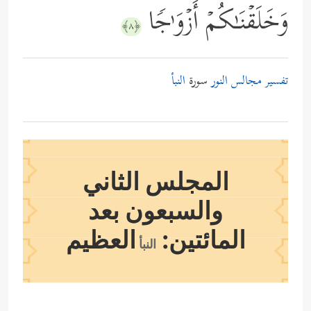
وَخَلَقۡنَـٰكُمۡ أَزۡوَ ٰ⁠جࣰا
﴿٨﴾
تفسير مجالس النور
سورة
النبأ
المجلس الثاني
والسبعون بعد
المائتين:
العظيم
النبأ