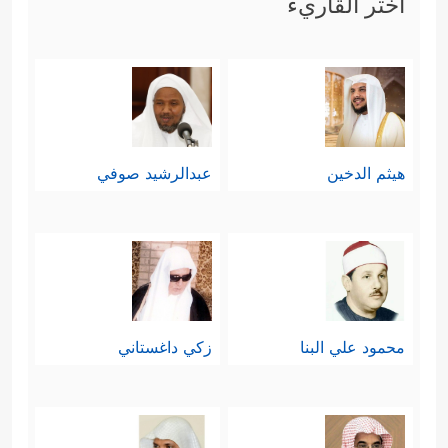
اختر القاريء
خامسًا: ثم تنتقل إلى الصورة المقابلة:
صورة أولئك المتقين وهم يفوزون برضا
﴿إِنَّ لِلۡمُتَّقِینَ مَفَازًا
﴿٣١﴾
حَدَاۤىِٕقَ
الله والجنّة
وَأَعۡنَـٰبࣰا
﴿٣٢﴾
وَكَوَاعِبَ أَتۡرَابࣰا
﴿٣٣﴾
وَكَأۡسࣰا دِهَاقࣰا
هيثم الدخين
عبدالرشيد صوفي
﴿٣٤﴾
لَّا یَسۡمَعُونَ فِیهَا لَغۡوࣰا وَلَا كِذَّ ٰ⁠بࣰا
﴿٣٥﴾
جَزَاۤءࣰ
مِّن رَّبِّكَ عَطَاۤءً حِسَابࣰا
﴿٣٦﴾
رَّبِّ ٱلسَّمَـٰوَ ٰ⁠تِ
وَٱلۡأَرۡضِ وَمَا بَیۡنَهُمَا ٱلرَّحۡمَـٰنِۖ لَا یَمۡلِكُونَ مِنۡهُ خِطَابࣰا﴾
.
محمود علي البنا
زكي داغستاني
سادسًا: تعود السورة إلى ذلك
النبأ
العظيم وما فيه من عظمةٍ وهولٍ، وما