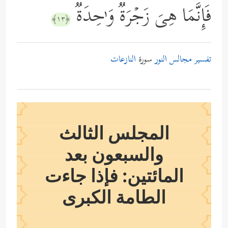
فَإِنَّمَا هِیَ زَجۡرَةࣱ وَ ٰ⁠حِدَةࣱ
﴿١٣﴾
تفسير مجالس النور
سورة
النازعات
المجلس الثالث
والسبعون بعد
المائتين: فإذا جاءت
الطامة الكبرى