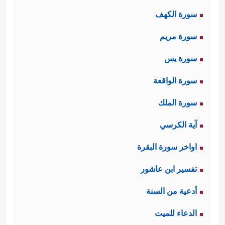
سَبۡحࣰا
﴿٣﴾
فَٱلسَّـٰبِقَـٰتِ سَبۡقࣰا
﴿٤﴾
فَٱلۡمُدَبِّرَ ٰ⁠تِ
سورة الكهف
أَمۡرࣰا﴾
.
سورة مريم
ثانيًا: ثم تنقل السورة مشهدًا من مشاهِد
سورة يس
الآخرة فيه حَيرة أولئك الناس ودهشتهم
سورة الواقعة
وخوفهم الشديد، وتساؤلاتهم وهم يرَون
سورة الملك
ذلك الانقلاب الكوني الهائل وما فيه من
آية الكرسي
﴿یَوۡمَ تَرۡجُفُ ٱلرَّاجِفَةُ
﴿٦﴾
تَتۡبَعُهَا
هزّاتٍ وزلازل
اواخر سورة البقرة
ٱلرَّادِفَةُ
﴿٧﴾
قُلُوبࣱ یَوۡمَىِٕذࣲ وَاجِفَةٌ
﴿٨﴾
أَبۡصَـٰرُهَا
تفسير ابن عاشور
خَـٰشِعَةࣱ
﴿٩﴾
یَقُولُونَ أَءِنَّا لَمَرۡدُودُونَ فِی ٱلۡحَافِرَةِ
أدعية من السنة
﴿١٠﴾
أَءِذَا كُنَّا عِظَـٰمࣰا نَّخِرَةࣰ
﴿١١﴾
قَالُواْ تِلۡكَ إِذࣰا
الدعاء للميت