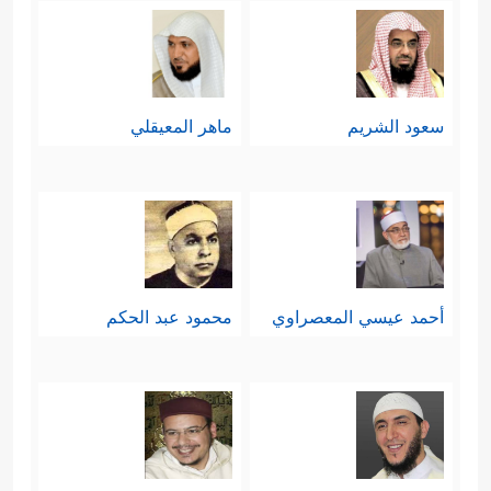
وحدانيّته سبحانه وقدرته على خلقه،
﴿ءَأَنتُمۡ أَشَدُّ خَلۡقًا أَمِ ٱلسَّمَاۤءُۚ بَنَىٰهَا
ورعايته لهم
﴿٢٧﴾
رَفَعَ سَمۡكَهَا فَسَوَّىٰهَا
﴿٢٨﴾
وَأَغۡطَشَ لَیۡلَهَا
سعود الشريم
ماهر المعيقلي
وَأَخۡرَجَ ضُحَىٰهَا
﴿٢٩﴾
وَٱلۡأَرۡضَ بَعۡدَ ذَ ٰ⁠لِكَ دَحَىٰهَاۤ
﴿٣٠﴾
أَخۡرَجَ مِنۡهَا مَاۤءَهَا وَمَرۡعَىٰهَا
﴿٣١﴾
وَٱلۡجِبَالَ
أَرۡسَىٰهَا
﴿٣٢﴾
مَتَـٰعࣰا لَّكُمۡ وَلِأَنۡعَـٰمِكُمۡ﴾
.
خامسًا: ثم تعود السورة إلى موضوعها
أحمد عيسي المعصراوي
محمود عبد الحكم
الأساس مركّزة على عقيدة الحساب
والحكم الإلهي الشامل والعادل الذي لا
يظلم أحدًا، ولا يُحابي أحدًا، هناك تبرّزُ