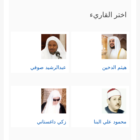
مُوسَىٰۤ
﴿١٥﴾
إِذۡ نَادَىٰهُ رَبُّهُۥ بِٱلۡوَادِ ٱلۡمُقَدَّسِ طُوًى
﴿١٦﴾
ٱذۡهَبۡ إِلَىٰ فِرۡعَوۡنَ إِنَّهُۥ طَغَىٰ
﴿١٧﴾
فَقُلۡ هَل
اختر القاريء
لَّكَ إِلَىٰۤ أَن تَزَكَّىٰ
﴿١٨﴾
وَأَهۡدِیَكَ إِلَىٰ رَبِّكَ فَتَخۡشَىٰ
﴿١٩﴾
فَأَرَىٰهُ ٱلۡـَٔایَةَ ٱلۡكُبۡرَىٰ
﴿٢٠﴾
فَكَذَّبَ وَعَصَىٰ
﴿٢١﴾
ثُمَّ أَدۡبَرَ یَسۡعَىٰ
﴿٢٢﴾
فَحَشَرَ فَنَادَىٰ
هيثم الدخين
عبدالرشيد صوفي
﴿٢٣﴾
فَقَالَ أَنَا۠ رَبُّكُمُ ٱلۡأَعۡلَىٰ
﴿٢٤﴾
فَأَخَذَهُ ٱللَّهُ
نَكَالَ ٱلۡأَخِرَةِ وَٱلۡأُولَىٰۤ
﴿٢٥﴾
إِنَّ فِی ذَ ٰ⁠لِكَ لَعِبۡرَةࣰ لِّمَن
یَخۡشَىٰۤ﴾
.
رابعًا: ثم تلتَفِت السورة إلى آيات الله
محمود علي البنا
زكي داغستاني
المبثُوثة في هذا الكون، والشاهدة على