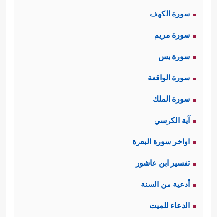
سَبۡحࣰا
﴿٣﴾
فَٱلسَّـٰبِقَـٰتِ سَبۡقࣰا
﴿٤﴾
فَٱلۡمُدَبِّرَ ٰ⁠تِ
سورة الكهف
أَمۡرࣰا﴾
.
سورة مريم
ثانيًا: ثم تنقل السورة مشهدًا من مشاهِد
سورة يس
الآخرة فيه حَيرة أولئك الناس ودهشتهم
سورة الواقعة
وخوفهم الشديد، وتساؤلاتهم وهم يرَون
سورة الملك
ذلك الانقلاب الكوني الهائل وما فيه من
آية الكرسي
﴿یَوۡمَ تَرۡجُفُ ٱلرَّاجِفَةُ
﴿٦﴾
تَتۡبَعُهَا
هزّاتٍ وزلازل
اواخر سورة البقرة
ٱلرَّادِفَةُ
﴿٧﴾
قُلُوبࣱ یَوۡمَىِٕذࣲ وَاجِفَةٌ
﴿٨﴾
أَبۡصَـٰرُهَا
تفسير ابن عاشور
خَـٰشِعَةࣱ
﴿٩﴾
یَقُولُونَ أَءِنَّا لَمَرۡدُودُونَ فِی ٱلۡحَافِرَةِ
أدعية من السنة
﴿١٠﴾
أَءِذَا كُنَّا عِظَـٰمࣰا نَّخِرَةࣰ
﴿١١﴾
قَالُواْ تِلۡكَ إِذࣰا
الدعاء للميت