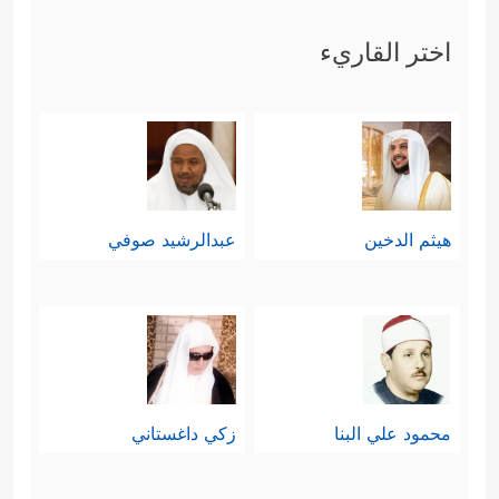
مُوسَىٰۤ
﴿١٥﴾
إِذۡ نَادَىٰهُ رَبُّهُۥ بِٱلۡوَادِ ٱلۡمُقَدَّسِ طُوًى
﴿١٦﴾
ٱذۡهَبۡ إِلَىٰ فِرۡعَوۡنَ إِنَّهُۥ طَغَىٰ
﴿١٧﴾
فَقُلۡ هَل
اختر القاريء
لَّكَ إِلَىٰۤ أَن تَزَكَّىٰ
﴿١٨﴾
وَأَهۡدِیَكَ إِلَىٰ رَبِّكَ فَتَخۡشَىٰ
﴿١٩﴾
فَأَرَىٰهُ ٱلۡـَٔایَةَ ٱلۡكُبۡرَىٰ
﴿٢٠﴾
فَكَذَّبَ وَعَصَىٰ
﴿٢١﴾
ثُمَّ أَدۡبَرَ یَسۡعَىٰ
﴿٢٢﴾
فَحَشَرَ فَنَادَىٰ
هيثم الدخين
عبدالرشيد صوفي
﴿٢٣﴾
فَقَالَ أَنَا۠ رَبُّكُمُ ٱلۡأَعۡلَىٰ
﴿٢٤﴾
فَأَخَذَهُ ٱللَّهُ
نَكَالَ ٱلۡأَخِرَةِ وَٱلۡأُولَىٰۤ
﴿٢٥﴾
إِنَّ فِی ذَ ٰ⁠لِكَ لَعِبۡرَةࣰ لِّمَن
یَخۡشَىٰۤ﴾
.
رابعًا: ثم تلتَفِت السورة إلى آيات الله
محمود علي البنا
زكي داغستاني
المبثُوثة في هذا الكون، والشاهدة على