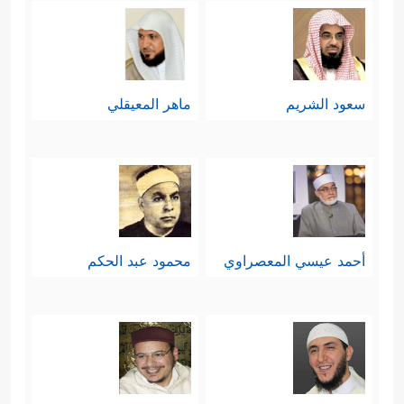
وحدانيّته سبحانه وقدرته على خلقه،
﴿ءَأَنتُمۡ أَشَدُّ خَلۡقًا أَمِ ٱلسَّمَاۤءُۚ بَنَىٰهَا
ورعايته لهم
﴿٢٧﴾
رَفَعَ سَمۡكَهَا فَسَوَّىٰهَا
﴿٢٨﴾
وَأَغۡطَشَ لَیۡلَهَا
سعود الشريم
ماهر المعيقلي
وَأَخۡرَجَ ضُحَىٰهَا
﴿٢٩﴾
وَٱلۡأَرۡضَ بَعۡدَ ذَ ٰ⁠لِكَ دَحَىٰهَاۤ
﴿٣٠﴾
أَخۡرَجَ مِنۡهَا مَاۤءَهَا وَمَرۡعَىٰهَا
﴿٣١﴾
وَٱلۡجِبَالَ
أَرۡسَىٰهَا
﴿٣٢﴾
مَتَـٰعࣰا لَّكُمۡ وَلِأَنۡعَـٰمِكُمۡ﴾
.
خامسًا: ثم تعود السورة إلى موضوعها
أحمد عيسي المعصراوي
محمود عبد الحكم
الأساس مركّزة على عقيدة الحساب
والحكم الإلهي الشامل والعادل الذي لا
يظلم أحدًا، ولا يُحابي أحدًا، هناك تبرّزُ