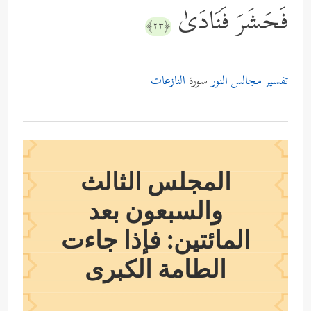
فَحَشَرَ فَنَادَىٰ
﴿٢٣﴾
تفسير مجالس النور
سورة
النازعات
المجلس الثالث
والسبعون بعد
المائتين: فإذا جاءت
الطامة الكبرى