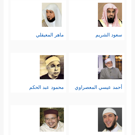
وحدانيّته سبحانه وقدرته على خلقه،
﴿ءَأَنتُمۡ أَشَدُّ خَلۡقًا أَمِ ٱلسَّمَاۤءُۚ بَنَىٰهَا
ورعايته لهم
﴿٢٧﴾
رَفَعَ سَمۡكَهَا فَسَوَّىٰهَا
﴿٢٨﴾
وَأَغۡطَشَ لَیۡلَهَا
سعود الشريم
ماهر المعيقلي
وَأَخۡرَجَ ضُحَىٰهَا
﴿٢٩﴾
وَٱلۡأَرۡضَ بَعۡدَ ذَ ٰ⁠لِكَ دَحَىٰهَاۤ
﴿٣٠﴾
أَخۡرَجَ مِنۡهَا مَاۤءَهَا وَمَرۡعَىٰهَا
﴿٣١﴾
وَٱلۡجِبَالَ
أَرۡسَىٰهَا
﴿٣٢﴾
مَتَـٰعࣰا لَّكُمۡ وَلِأَنۡعَـٰمِكُمۡ﴾
.
خامسًا: ثم تعود السورة إلى موضوعها
أحمد عيسي المعصراوي
محمود عبد الحكم
الأساس مركّزة على عقيدة الحساب
والحكم الإلهي الشامل والعادل الذي لا
يظلم أحدًا، ولا يُحابي أحدًا، هناك تبرّزُ