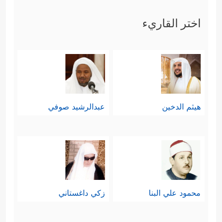
مُوسَىٰۤ
﴿١٥﴾
إِذۡ نَادَىٰهُ رَبُّهُۥ بِٱلۡوَادِ ٱلۡمُقَدَّسِ طُوًى
﴿١٦﴾
ٱذۡهَبۡ إِلَىٰ فِرۡعَوۡنَ إِنَّهُۥ طَغَىٰ
﴿١٧﴾
فَقُلۡ هَل
اختر القاريء
لَّكَ إِلَىٰۤ أَن تَزَكَّىٰ
﴿١٨﴾
وَأَهۡدِیَكَ إِلَىٰ رَبِّكَ فَتَخۡشَىٰ
﴿١٩﴾
فَأَرَىٰهُ ٱلۡـَٔایَةَ ٱلۡكُبۡرَىٰ
﴿٢٠﴾
فَكَذَّبَ وَعَصَىٰ
﴿٢١﴾
ثُمَّ أَدۡبَرَ یَسۡعَىٰ
﴿٢٢﴾
فَحَشَرَ فَنَادَىٰ
هيثم الدخين
عبدالرشيد صوفي
﴿٢٣﴾
فَقَالَ أَنَا۠ رَبُّكُمُ ٱلۡأَعۡلَىٰ
﴿٢٤﴾
فَأَخَذَهُ ٱللَّهُ
نَكَالَ ٱلۡأَخِرَةِ وَٱلۡأُولَىٰۤ
﴿٢٥﴾
إِنَّ فِی ذَ ٰ⁠لِكَ لَعِبۡرَةࣰ لِّمَن
یَخۡشَىٰۤ﴾
.
رابعًا: ثم تلتَفِت السورة إلى آيات الله
محمود علي البنا
زكي داغستاني
المبثُوثة في هذا الكون، والشاهدة على