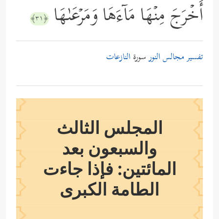
أَخۡرَجَ مِنۡهَا مَاۤءَهَا وَمَرۡعَىٰهَا
﴿٣١﴾
تفسير مجالس النور
سورة
النازعات
المجلس الثالث
والسبعون بعد
المائتين: فإذا جاءت
الطامة الكبرى