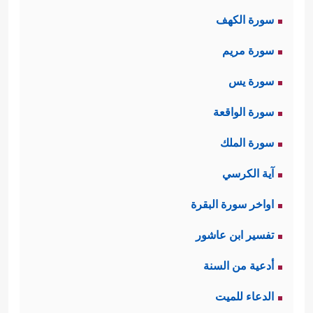
سَبۡحࣰا
﴿٣﴾
فَٱلسَّـٰبِقَـٰتِ سَبۡقࣰا
﴿٤﴾
فَٱلۡمُدَبِّرَ ٰ⁠تِ
سورة الكهف
أَمۡرࣰا﴾
.
سورة مريم
ثانيًا: ثم تنقل السورة مشهدًا من مشاهِد
سورة يس
الآخرة فيه حَيرة أولئك الناس ودهشتهم
سورة الواقعة
وخوفهم الشديد، وتساؤلاتهم وهم يرَون
سورة الملك
ذلك الانقلاب الكوني الهائل وما فيه من
آية الكرسي
﴿یَوۡمَ تَرۡجُفُ ٱلرَّاجِفَةُ
﴿٦﴾
تَتۡبَعُهَا
هزّاتٍ وزلازل
اواخر سورة البقرة
ٱلرَّادِفَةُ
﴿٧﴾
قُلُوبࣱ یَوۡمَىِٕذࣲ وَاجِفَةٌ
﴿٨﴾
أَبۡصَـٰرُهَا
تفسير ابن عاشور
خَـٰشِعَةࣱ
﴿٩﴾
یَقُولُونَ أَءِنَّا لَمَرۡدُودُونَ فِی ٱلۡحَافِرَةِ
أدعية من السنة
﴿١٠﴾
أَءِذَا كُنَّا عِظَـٰمࣰا نَّخِرَةࣰ
﴿١١﴾
قَالُواْ تِلۡكَ إِذࣰا
الدعاء للميت