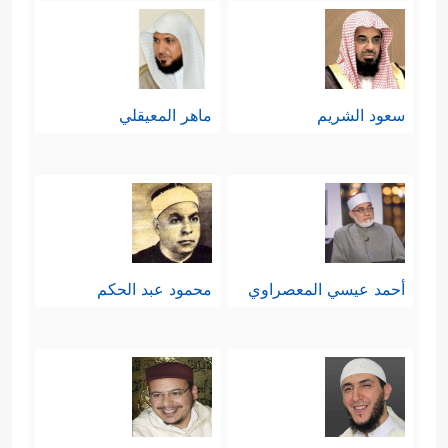
وحدانيّته سبحانه وقدرته على خلقه،
﴿ءَأَنتُمۡ أَشَدُّ خَلۡقًا أَمِ ٱلسَّمَاۤءُۚ بَنَىٰهَا
ورعايته لهم
﴿٢٧﴾
رَفَعَ سَمۡكَهَا فَسَوَّىٰهَا
﴿٢٨﴾
وَأَغۡطَشَ لَیۡلَهَا
سعود الشريم
ماهر المعيقلي
وَأَخۡرَجَ ضُحَىٰهَا
﴿٢٩﴾
وَٱلۡأَرۡضَ بَعۡدَ ذَ ٰ⁠لِكَ دَحَىٰهَاۤ
﴿٣٠﴾
أَخۡرَجَ مِنۡهَا مَاۤءَهَا وَمَرۡعَىٰهَا
﴿٣١﴾
وَٱلۡجِبَالَ
أَرۡسَىٰهَا
﴿٣٢﴾
مَتَـٰعࣰا لَّكُمۡ وَلِأَنۡعَـٰمِكُمۡ﴾
.
خامسًا: ثم تعود السورة إلى موضوعها
أحمد عيسي المعصراوي
محمود عبد الحكم
الأساس مركّزة على عقيدة الحساب
والحكم الإلهي الشامل والعادل الذي لا
يظلم أحدًا، ولا يُحابي أحدًا، هناك تبرّزُ