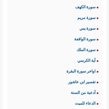
سَبۡحࣰا
﴿٣﴾
فَٱلسَّـٰبِقَـٰتِ سَبۡقࣰا
﴿٤﴾
فَٱلۡمُدَبِّرَ ٰ⁠تِ
سورة الكهف
أَمۡرࣰا﴾
.
سورة مريم
ثانيًا: ثم تنقل السورة مشهدًا من مشاهِد
سورة يس
الآخرة فيه حَيرة أولئك الناس ودهشتهم
سورة الواقعة
وخوفهم الشديد، وتساؤلاتهم وهم يرَون
سورة الملك
ذلك الانقلاب الكوني الهائل وما فيه من
آية الكرسي
﴿یَوۡمَ تَرۡجُفُ ٱلرَّاجِفَةُ
﴿٦﴾
تَتۡبَعُهَا
هزّاتٍ وزلازل
اواخر سورة البقرة
ٱلرَّادِفَةُ
﴿٧﴾
قُلُوبࣱ یَوۡمَىِٕذࣲ وَاجِفَةٌ
﴿٨﴾
أَبۡصَـٰرُهَا
تفسير ابن عاشور
خَـٰشِعَةࣱ
﴿٩﴾
یَقُولُونَ أَءِنَّا لَمَرۡدُودُونَ فِی ٱلۡحَافِرَةِ
أدعية من السنة
﴿١٠﴾
أَءِذَا كُنَّا عِظَـٰمࣰا نَّخِرَةࣰ
﴿١١﴾
قَالُواْ تِلۡكَ إِذࣰا
الدعاء للميت