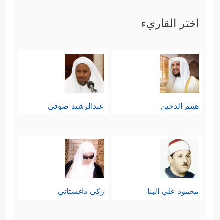
مُوسَىٰۤ
﴿١٥﴾
إِذۡ نَادَىٰهُ رَبُّهُۥ بِٱلۡوَادِ ٱلۡمُقَدَّسِ طُوًى
﴿١٦﴾
ٱذۡهَبۡ إِلَىٰ فِرۡعَوۡنَ إِنَّهُۥ طَغَىٰ
﴿١٧﴾
فَقُلۡ هَل
اختر القاريء
لَّكَ إِلَىٰۤ أَن تَزَكَّىٰ
﴿١٨﴾
وَأَهۡدِیَكَ إِلَىٰ رَبِّكَ فَتَخۡشَىٰ
﴿١٩﴾
فَأَرَىٰهُ ٱلۡـَٔایَةَ ٱلۡكُبۡرَىٰ
﴿٢٠﴾
فَكَذَّبَ وَعَصَىٰ
﴿٢١﴾
ثُمَّ أَدۡبَرَ یَسۡعَىٰ
﴿٢٢﴾
فَحَشَرَ فَنَادَىٰ
هيثم الدخين
عبدالرشيد صوفي
﴿٢٣﴾
فَقَالَ أَنَا۠ رَبُّكُمُ ٱلۡأَعۡلَىٰ
﴿٢٤﴾
فَأَخَذَهُ ٱللَّهُ
نَكَالَ ٱلۡأَخِرَةِ وَٱلۡأُولَىٰۤ
﴿٢٥﴾
إِنَّ فِی ذَ ٰ⁠لِكَ لَعِبۡرَةࣰ لِّمَن
یَخۡشَىٰۤ﴾
.
رابعًا: ثم تلتَفِت السورة إلى آيات الله
محمود علي البنا
زكي داغستاني
المبثُوثة في هذا الكون، والشاهدة على