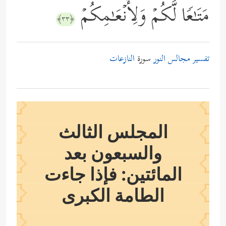
مَتَـٰعࣰا لَّكُمۡ وَلِأَنۡعَـٰمِكُمۡ
﴿٣٣﴾
تفسير مجالس النور
سورة
النازعات
المجلس الثالث
والسبعون بعد
المائتين: فإذا جاءت
الطامة الكبرى