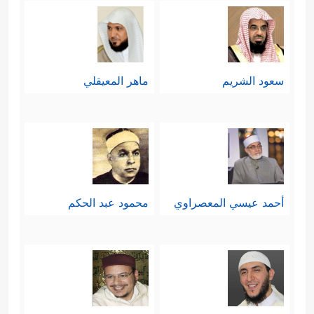
وحدانيّته سبحانه وقدرته على خلقه،
﴿ءَأَنتُمۡ أَشَدُّ خَلۡقًا أَمِ ٱلسَّمَاۤءُۚ بَنَىٰهَا
ورعايته لهم
﴿٢٧﴾
رَفَعَ سَمۡكَهَا فَسَوَّىٰهَا
﴿٢٨﴾
وَأَغۡطَشَ لَیۡلَهَا
سعود الشريم
ماهر المعيقلي
وَأَخۡرَجَ ضُحَىٰهَا
﴿٢٩﴾
وَٱلۡأَرۡضَ بَعۡدَ ذَ ٰ⁠لِكَ دَحَىٰهَاۤ
﴿٣٠﴾
أَخۡرَجَ مِنۡهَا مَاۤءَهَا وَمَرۡعَىٰهَا
﴿٣١﴾
وَٱلۡجِبَالَ
أَرۡسَىٰهَا
﴿٣٢﴾
مَتَـٰعࣰا لَّكُمۡ وَلِأَنۡعَـٰمِكُمۡ﴾
.
خامسًا: ثم تعود السورة إلى موضوعها
أحمد عيسي المعصراوي
محمود عبد الحكم
الأساس مركّزة على عقيدة الحساب
والحكم الإلهي الشامل والعادل الذي لا
يظلم أحدًا، ولا يُحابي أحدًا، هناك تبرّزُ