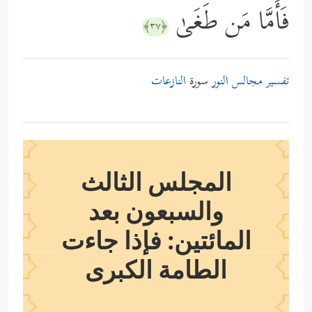
فَأَمَّا مَن طَغَىٰ
﴿٣٧﴾
تفسير مجالس النور
سورة
النازعات
المجلس الثالث
والسبعون بعد
المائتين: فإذا جاءت
الطامة الكبرى