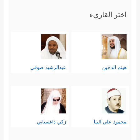
مُوسَىٰۤ
﴿١٥﴾
إِذۡ نَادَىٰهُ رَبُّهُۥ بِٱلۡوَادِ ٱلۡمُقَدَّسِ طُوًى
﴿١٦﴾
ٱذۡهَبۡ إِلَىٰ فِرۡعَوۡنَ إِنَّهُۥ طَغَىٰ
﴿١٧﴾
فَقُلۡ هَل
اختر القاريء
لَّكَ إِلَىٰۤ أَن تَزَكَّىٰ
﴿١٨﴾
وَأَهۡدِیَكَ إِلَىٰ رَبِّكَ فَتَخۡشَىٰ
﴿١٩﴾
فَأَرَىٰهُ ٱلۡـَٔایَةَ ٱلۡكُبۡرَىٰ
﴿٢٠﴾
فَكَذَّبَ وَعَصَىٰ
﴿٢١﴾
ثُمَّ أَدۡبَرَ یَسۡعَىٰ
﴿٢٢﴾
فَحَشَرَ فَنَادَىٰ
هيثم الدخين
عبدالرشيد صوفي
﴿٢٣﴾
فَقَالَ أَنَا۠ رَبُّكُمُ ٱلۡأَعۡلَىٰ
﴿٢٤﴾
فَأَخَذَهُ ٱللَّهُ
نَكَالَ ٱلۡأَخِرَةِ وَٱلۡأُولَىٰۤ
﴿٢٥﴾
إِنَّ فِی ذَ ٰ⁠لِكَ لَعِبۡرَةࣰ لِّمَن
یَخۡشَىٰۤ﴾
.
رابعًا: ثم تلتَفِت السورة إلى آيات الله
محمود علي البنا
زكي داغستاني
المبثُوثة في هذا الكون، والشاهدة على