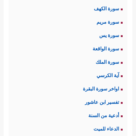
سَبۡحࣰا
﴿٣﴾
فَٱلسَّـٰبِقَـٰتِ سَبۡقࣰا
﴿٤﴾
فَٱلۡمُدَبِّرَ ٰ⁠تِ
سورة الكهف
أَمۡرࣰا﴾
.
سورة مريم
ثانيًا: ثم تنقل السورة مشهدًا من مشاهِد
سورة يس
الآخرة فيه حَيرة أولئك الناس ودهشتهم
سورة الواقعة
وخوفهم الشديد، وتساؤلاتهم وهم يرَون
سورة الملك
ذلك الانقلاب الكوني الهائل وما فيه من
آية الكرسي
﴿یَوۡمَ تَرۡجُفُ ٱلرَّاجِفَةُ
﴿٦﴾
تَتۡبَعُهَا
هزّاتٍ وزلازل
اواخر سورة البقرة
ٱلرَّادِفَةُ
﴿٧﴾
قُلُوبࣱ یَوۡمَىِٕذࣲ وَاجِفَةٌ
﴿٨﴾
أَبۡصَـٰرُهَا
تفسير ابن عاشور
خَـٰشِعَةࣱ
﴿٩﴾
یَقُولُونَ أَءِنَّا لَمَرۡدُودُونَ فِی ٱلۡحَافِرَةِ
أدعية من السنة
﴿١٠﴾
أَءِذَا كُنَّا عِظَـٰمࣰا نَّخِرَةࣰ
﴿١١﴾
قَالُواْ تِلۡكَ إِذࣰا
الدعاء للميت