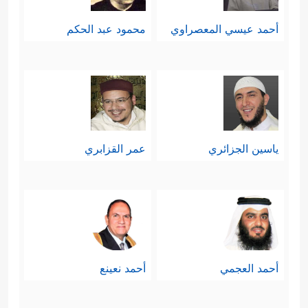
أحمد عيسي المعصراوي
محمود عبد الحكم
ياسين الجزائري
عمر القزابري
أحمد العجمي
أحمد نعينع