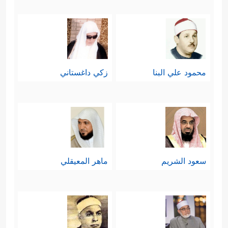
محمود علي البنا
زكي داغستاني
سعود الشريم
ماهر المعيقلي