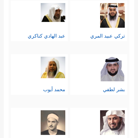
تركي عبيد المري
عبد الهادي كناكري
بشر لطفي
محمد أيوب