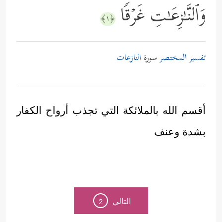
وَٱلنَّـٰزِعَـٰتِ غَرۡقࣰا
﴿١﴾
تفسير المختصر
سورة
النازعات
أقسم الله بالملائكة التي تجذب أرواح الكفار
بشدة وعنف
التالي
2