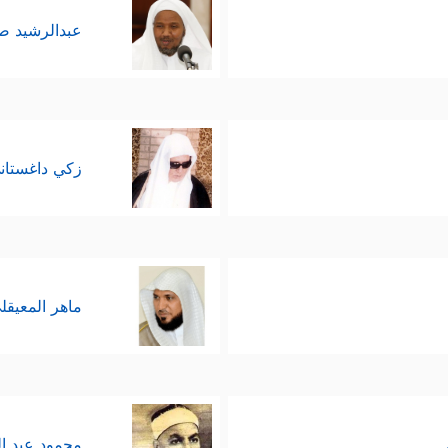
عبدالرشيد 
زكي داغستان
ماهر المعيقل
محمود عبد ا