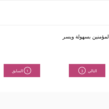
 المؤمنين بسهولة ويسر
التالي
السابق
1
3