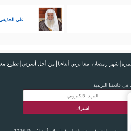
علي الحذيفي
عمرة
شهر رمضان
معا نربي أبناءنا
من أجل أسرتي
تطوع معن
في قائمتنا البريدية
جميع الحقوق محفوظة لموقع إسلام أون لاين © 2025