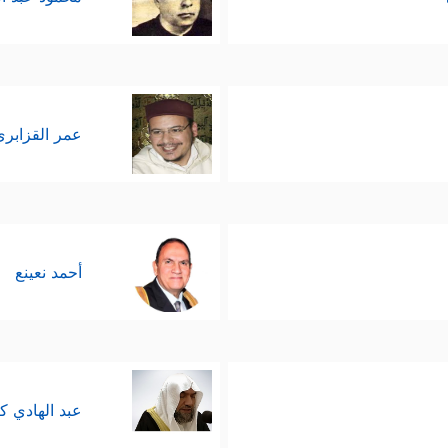
عمر القزابري
أحمد نعينع
عبد الهادي ك