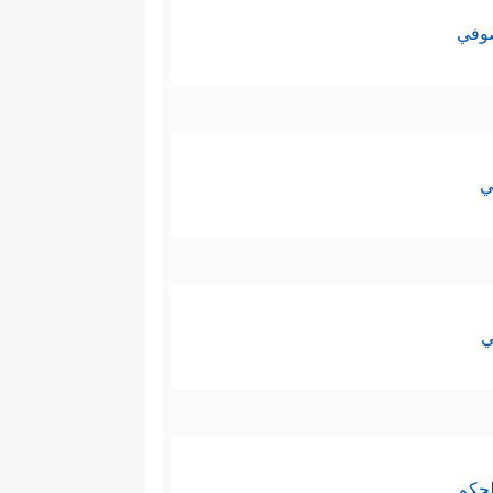
صوفي
ي
ي
لحكم