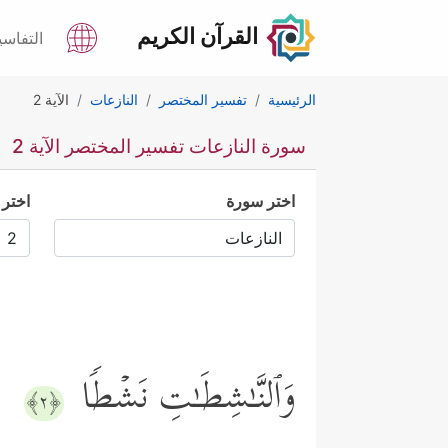
القرآن الكريم
التفاسي
الرئيسية
تفسير المختصر
النازعات
الآية 2
سورة النازعات تفسير المختصر الآية 2
اختر سورة
اختر 
وَٱلنَّـٰشِطَـٰتِ نَشۡطࣰا
﴿٢﴾