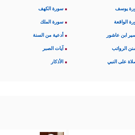
رة يوسف
سورة الكهف
ة الواقعة
سورة الملك
ير ابن عاشور
أدعية من السنة
نن الرواتب
آيات الصبر
لاة على النبي
الأذكار