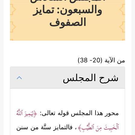
والسبعون: تمايز
الصفوف
من الآية (20- 38)
شرح المجلس
﴿لِیَمِیزَ ٱللَّهُ
محور هذا المجلس قوله تعالى:
ٱلۡخَبِیثَ مِنَ ٱلطَّیِّبِ﴾
، فالتمايز سنَّة من سنن