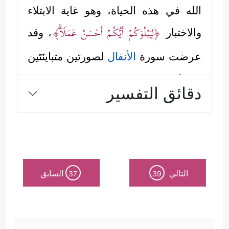
الله في هذه الحياة، وهو غاية الابتلاء
﴿لِیَبۡلُوَكُمۡ أَیُّكُمۡ أَحۡسَنُ عَمَلࣰاۗ﴾
والاختبار
، وقد
عرضت سورة
الأنفال
لصورتين متباينَتَين
ومتمايزَتَين:
دقائق التفسير
الصورة الأولى: صورة المؤمنين الطيبين،
وقد جاءت ملامحها الجليَّة في هذه
التوجيهات الربَّانيَّة، وكما يأتي:
أولًا: الإيمان المقترن بالعمل والتسليم
التالي
السابق
37
39
﴿یَــٰۤـأَیُّهَا ٱلَّذِینَ ءَامَنُوۤاْ أَطِیعُواْ ٱللَّهَ وَرَسُولَهُۥ
والطاعة
وَلَا تَوَلَّوۡاْ عَنۡهُ وَأَنتُمۡ تَسۡمَعُونَ﴾
﴿ٱلَّذِینَ ءَامَنُواْ
،