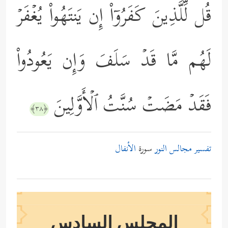
قُل لِّلَّذِینَ كَفَرُوۤاْ إِن یَنتَهُواْ یُغۡفَرۡ
لَهُم مَّا قَدۡ سَلَفَ وَإِن یَعُودُواْ
فَقَدۡ مَضَتۡ سُنَّتُ ٱلۡأَوَّلِینَ
﴿٣٨﴾
تفسير مجالس النور
سورة
الأنفال
المجلس السادس