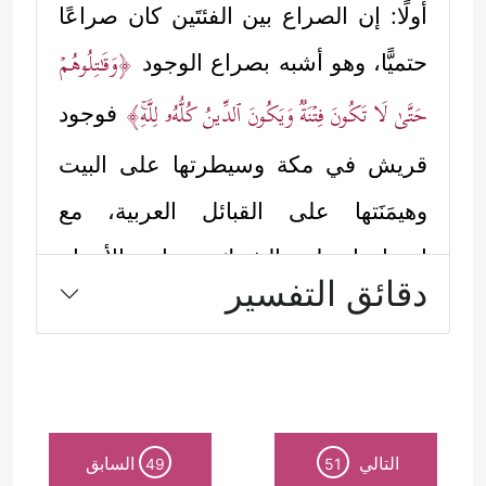
أولًا: إن الصراع بين الفئتَين كان صراعًا
﴿وَقَـٰتِلُوهُمۡ
حتميًّا، وهو أشبه بصراع الوجود
حَتَّىٰ لَا تَكُونَ فِتۡنَةࣱ وَیَكُونَ ٱلدِّینُ كُلُّهُۥ لِلَّهِۚ﴾
فوجود
قريش في مكة وسيطرتها على البيت
وهيمَنَتها على القبائل العربية، مع
إصرارها على الشرك وعبادة الأصنام
دقائق التفسير
ومحاربة التوحيد وأهله، كلُّ هذا يجعل
من الصدام مسألة وقتٍ لا أكثر.
ثانيًا: إن الأمور كلها كانت تدفَع الفريقَين
باتجاه المصادمة لحكمةٍ قدَّرَها الله
التالي
السابق
49
51