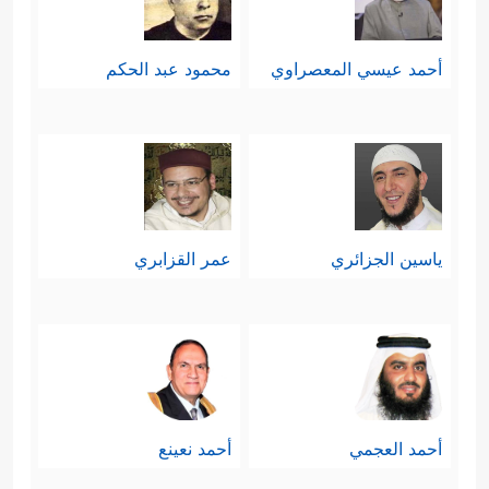
أَخَافُ ٱللَّهَۚ وَٱللَّهُ شَدِیدُ ٱلۡعِقَابِ﴾
.
أحمد عيسي المعصراوي
محمود عبد الحكم
سادسًا: إن مصير قريش هذا هو مصير
الباطل في كلِّ زمانٍ ومكانٍ، مهما
﴿كَدَأۡبِ
تعدَّدت أسماؤه واختلفت أشكاله
ءَالِ فِرۡعَوۡنَ وَٱلَّذِینَ مِن قَبۡلِهِمۡۚ كَفَرُواْ بِـَٔایَـٰتِ ٱللَّهِ
ياسين الجزائري
عمر القزابري
فَأَخَذَهُمُ ٱللَّهُ بِذُنُوبِهِمۡۚ﴾
﴿فَأَهۡلَكۡنَـٰهُم بِذُنُوبِهِمۡ
،
وَأَغۡرَقۡنَاۤ ءَالَ فِرۡعَوۡنَۚ وَكُلࣱّ كَانُواْ ظَـٰلِمِینَ﴾
.
سابعًا: التحذير من دور النفاق والذين في
قلوبهم مرض، وهم العدوُّ الداخلي الذي
أحمد العجمي
أحمد نعينع
لا يحمل السلاح وإنما يحمل الدسائس