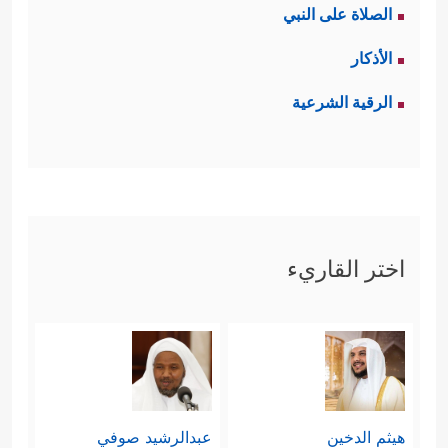
المدينة.
الصلاة على النبي
رابعًا: إن التعبِئة الجهاديَّة كانت تقومُ
الأذكار
على أساس الإيمان بالله، ووحدة
الصف
الرقية الشرعية
﴿یَــٰۤـأَیُّهَا ٱلَّذِینَ ءَامَنُوۤاْ إِذَا
والثبات في الميدان
لَقِیتُمۡ فِئَةࣰ فَٱثۡبُتُواْ وَٱذۡكُرُواْ ٱللَّهَ كَثِیرࣰا لَّعَلَّكُمۡ تُفۡلِحُونَ
﴿٤٥﴾
وَأَطِیعُواْ ٱللَّهَ وَرَسُولَهُۥ وَلَا تَنَـٰزَعُواْ فَتَفۡشَلُواْ
اختر القاريء
وَتَذۡهَبَ رِیحُكُمۡۖ وَٱصۡبِرُوۤاْۚ إِنَّ ٱللَّهَ مَعَ ٱلصَّـٰبِرِینَ﴾
بينما كانت تعبئة جيش المشركين تقوم
على أساس الرياء والبطر والصدِّ عن
﴿وَلَا تَكُونُواْ كَٱلَّذِینَ خَرَجُواْ مِن دِیَـٰرِهِم
سبيل الله
هيثم الدخين
عبدالرشيد صوفي