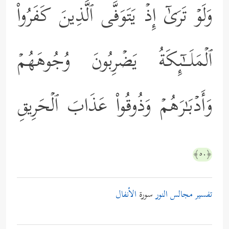
وَلَوۡ تَرَىٰۤ إِذۡ یَتَوَفَّى ٱلَّذِینَ كَفَرُواْ
ٱلۡمَلَــٰۤىِٕكَةُ یَضۡرِبُونَ وُجُوهَهُمۡ
وَأَدۡبَـٰرَهُمۡ وَذُوقُواْ عَذَابَ ٱلۡحَرِیقِ
﴿٥٠﴾
تفسير مجالس النور
سورة
الأنفال