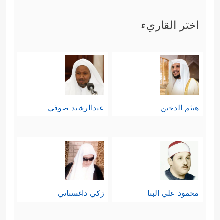
وَلِیَرۡبِطَ عَلَىٰ قُلُوبِكُمۡ وَیُثَبِّتَ بِهِ ٱلۡأَقۡدَامَ﴾
ثم بعد
اختر القاريء
كلِّ هذا يأتي التأكيد الربَّاني أن الله تبارك
وتعالى هو الذي قتل الكافرين وردَّ كيدهم
﴿فَلَمۡ تَقۡتُلُوهُمۡ وَلَـٰكِنَّ ٱللَّهَ قَتَلَهُمۡۚ وَمَا رَمَیۡتَ إِذۡ رَمَیۡتَ
وَلَـٰكِنَّ ٱللَّهَ رَمَىٰ﴾
.
هيثم الدخين
عبدالرشيد صوفي
إن القرآن هنا يُؤسِّس لمعنًى جديد في
القتال يختلف عن ذلك القتال الذي يألَفُه
الناس، إنه القتال الذي يربِط عالم الغيب
بعالم الشهادة، وهذا الربط له ظلاله في
محمود علي البنا
زكي داغستاني
طبيعة القتال وأساليبه وآدابه وأسبابه
ونتائجه، القتال الذي يحرص فيه المقاتل