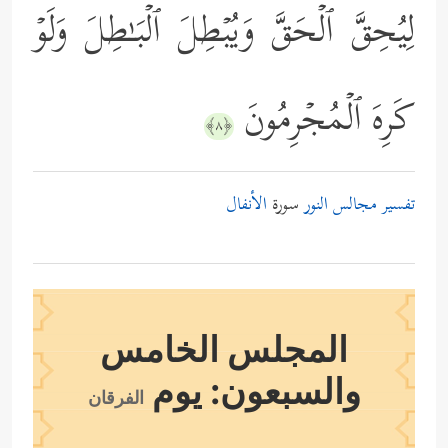
لِیُحِقَّ ٱلۡحَقَّ وَیُبۡطِلَ ٱلۡبَـٰطِلَ وَلَوۡ
كَرِهَ ٱلۡمُجۡرِمُونَ
﴿٨﴾
تفسير مجالس النور
سورة
الأنفال
المجلس الخامس
والسبعون: يوم
الفرقان