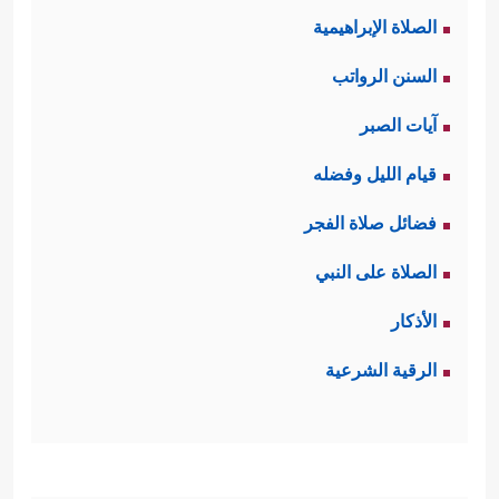
الصلاة الإبراهيمية
ثانيًا: إن الله تولَّى أمرَ المؤمنين في هذه
السنن الرواتب
المعركة، فأمَدَّهم بأسباب
النصر
آيات الصبر
﴿إِذۡ تَسۡتَغِیثُونَ رَبَّكُمۡ فَٱسۡتَجَابَ لَكُمۡ
ومقوِّماته
قيام الليل وفضله
أَنِّی مُمِدُّكُم بِأَلۡفࣲ مِّنَ ٱلۡمَلَـٰۤىِٕكَةِ مُرۡدِفِینَ﴾
﴿إِذۡ
،
فضائل صلاة الفجر
یُوحِی رَبُّكَ إِلَى ٱلۡمَلَـٰۤىِٕكَةِ أَنِّی مَعَكُمۡ فَثَبِّتُواْ ٱلَّذِینَ
الصلاة على النبي
ءَامَنُواْۚ سَأُلۡقِی فِی قُلُوبِ ٱلَّذِینَ كَفَرُواْ ٱلرُّعۡبَ﴾
ومع
الأذكار
﴿إِذۡ
الملائكة كانت المؤيِّدات الأخرى
الرقية الشرعية
یُغَشِّیكُمُ ٱلنُّعَاسَ أَمَنَةࣰ مِّنۡهُ وَیُنَزِّلُ عَلَیۡكُم مِّنَ ٱلسَّمَاۤءِ
مَاۤءࣰ لِّیُطَهِّرَكُم بِهِۦ وَیُذۡهِبَ عَنكُمۡ رِجۡزَ ٱلشَّیۡطَـٰنِ