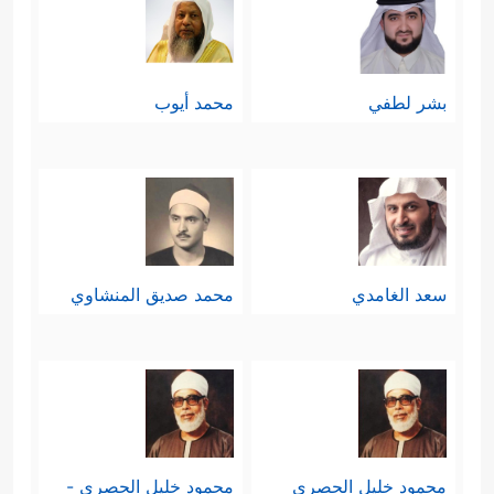
﴿لِیُحِقَّ ٱلۡحَقَّ وَیُبۡطِلَ
الحقِّ وإبطال الباطل
ٱلۡبَـٰطِلَ وَلَوۡ كَرِهَ ٱلۡمُجۡرِمُونَ﴾
وهذا معنًى واسع
بشر لطفي
محمد أيوب
لم ينتبه له إلا القليل؛ فإحقاق الحقِّ غير
الحقِّ، وكذلك إبطال الباطل، فالحقُّ قبل
المعركة وبعد المعركة سواء، وكذلك
الباطل، لكن الجديد والذي هو غاية
سعد الغامدي
محمد صديق المنشاوي
المعركة وهدفها الكبير إنما هو (إحقاق
الحقِّ) و(إبطال الباطل)، فالحقُّ الذي
ليس له سيادة على أرضه هو حقٌّ ضائعٌ،
أشبه بالنظريات الفلسفيَّة والأماني
محمود خليل الحصري
محمود خليل الحصري -