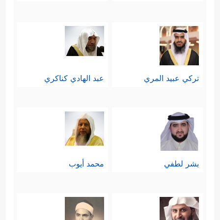
تركي عبيد المري
عبد الهادي كناكري
بشر لطفي
محمد أيوب