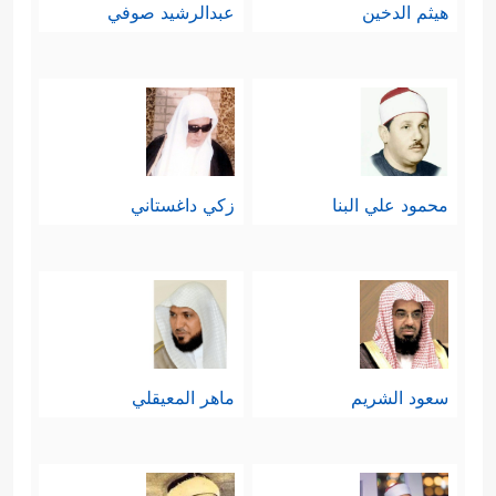
هيثم الدخين
عبدالرشيد صوفي
محمود علي البنا
زكي داغستاني
سعود الشريم
ماهر المعيقلي