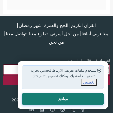
القرآن الكريم
الحج والعمرة
شهر رمضان
معا نربي أبناءنا
من أجل أسرتي
تطوع معنا
تواصل معنا
من نحن
اشترك في قائمتنا البريدية
نستخدم ملفات تعريف الارتباط لتحسين تجربة
التصفح الخاصة بك. يمكنك تخصيص تفضيلاتك.
تخصيص
موافق
جميع الحقوق محفوظة لموقع إسلام أون لاين © 2025