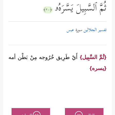
ثُمَّ ٱلسَّبِیلَ یَسَّرَهُۥ
﴿٢٠﴾
تفسير الجلالين
سورة
عبس
{ثُمَّ السَّبِيل}
أَيْ طَرِيق خُرُوجه مِنْ بَطْن أمه
{يسره}