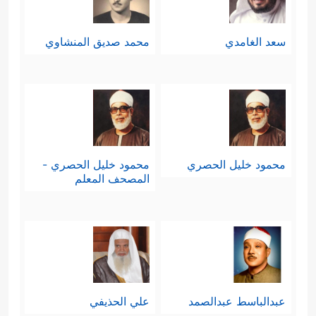
سعد الغامدي
محمد صديق المنشاوي
محمود خليل الحصري
محمود خليل الحصري -
المصحف المعلم
عبدالباسط عبدالصمد
علي الحذيفي