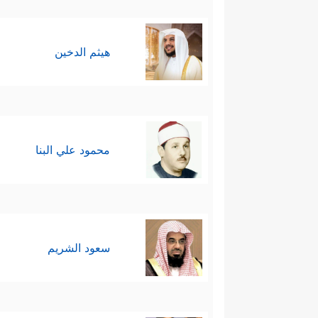
هيثم الدخين
محمود علي البنا
سعود الشريم