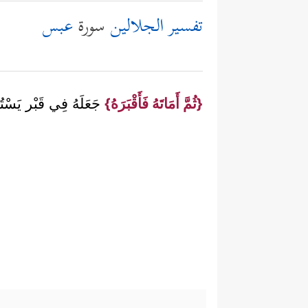
تفسير الجلالين
سورة
عبس
{ثُمَّ أَمَاتَهُ فَأَقْبَرَهُ}
جَعَلَهُ فِي قَبْر يَسْتُ