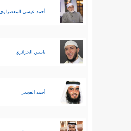
أحمد عيسي المعصراوي
ياسين الجزائري
أحمد العجمي