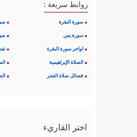
روابط سريعة :
سورة البقرة
سو
سورة يس
سور
اواخر سورة البقرة
تفس
الصلاة الإبراهيمية
الس
فضائل صلاة الفجر
الص
اختر القاريء