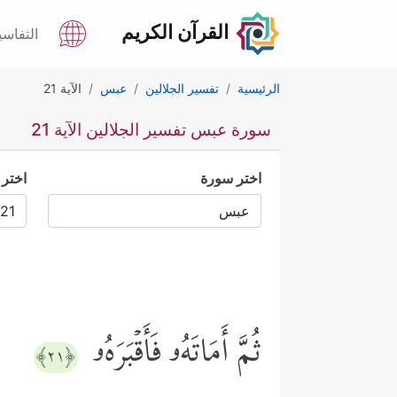
القرآن الكريم
التفاسي
الرئيسية
تفسير الجلالين
عبس
الآية 21
سورة عبس تفسير الجلالين الآية 21
اختر سورة
اختر 
ثُمَّ أَمَاتَهُۥ فَأَقۡبَرَهُۥ
﴿٢١﴾