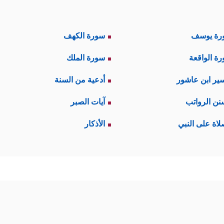
رة يوسف
سورة الكهف
ة الواقعة
سورة الملك
ير ابن عاشور
أدعية من السنة
نن الرواتب
آيات الصبر
لاة على النبي
الأذكار