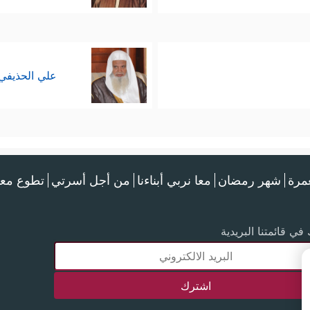
علي الحذيفي
عمرة
شهر رمضان
معا نربي أبناءنا
من أجل أسرتي
تطوع معن
في قائمتنا البريدية