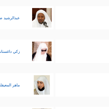
عبدالرشيد 
زكي داغستان
ماهر المعيقل