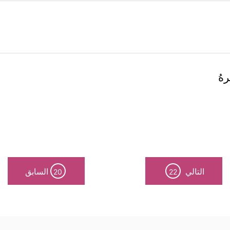
رهُ
التالي
السابق
20
22