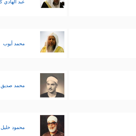
عبد الهادي ك
محمد أيوب
محمد صديق 
محمود خليل 