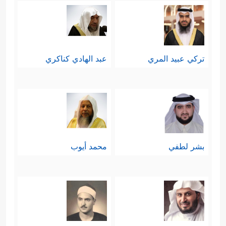
تركي عبيد المري
عبد الهادي كناكري
بشر لطفي
محمد أيوب