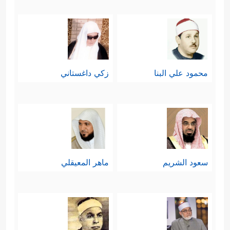
محمود علي البنا
زكي داغستاني
سعود الشريم
ماهر المعيقلي