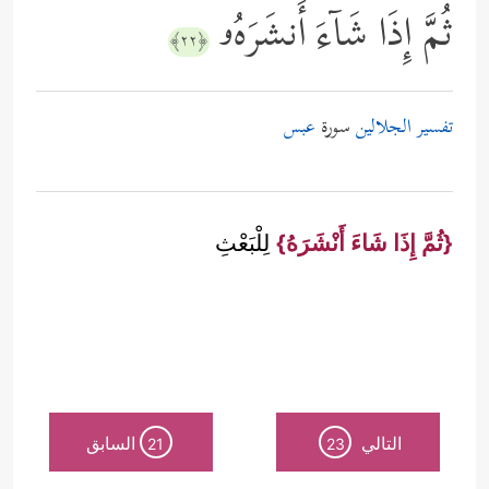
ثُمَّ إِذَا شَاۤءَ أَنشَرَهُۥ
﴿٢٢﴾
تفسير الجلالين
سورة
عبس
{ثُمَّ إِذَا شَاءَ أَنْشَرَهُ}
لِلْبَعْثِ
التالي
السابق
21
23