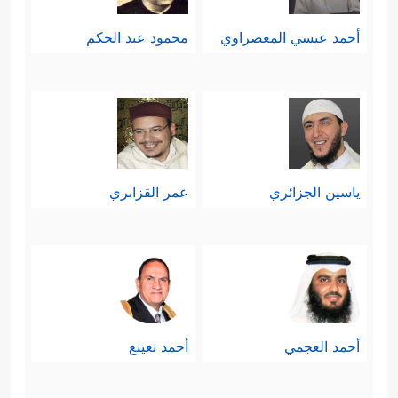
أحمد عيسي المعصراوي
محمود عبد الحكم
ياسين الجزائري
عمر القزابري
أحمد العجمي
أحمد نعينع