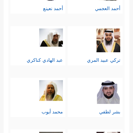
أحمد العجمي
أحمد نعينع
تركي عبيد المري
عبد الهادي كناكري
بشر لطفي
محمد أيوب