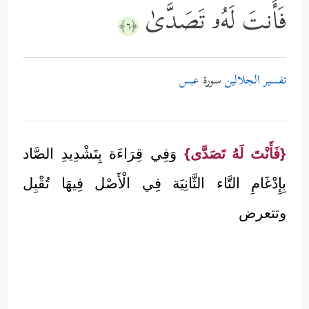
فَأَنتَ لَهُۥ تَصَدَّىٰ
﴿٦﴾
تفسير الجلالين
سورة
عبس
{فَأَنْتَ لَهُ تَصَدَّى}
وَفِي قِرَاءَة بِتَشْدِيدِ الصَّاد
بِإِدْغَامِ التَّاء الثَّانِيَة فِي الْأَصْل فِيهَا تُقْبِل
وتتعرض