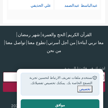
عبدالباسط عبدالصمد
علي الحذيفي
القرآن الكريم
الحج والعمرة
شهر رمضان
معا نربي أبناءنا
من أجل أسرتي
تطوع معنا
تواصل معنا
من نحن
اشترك في قائمتنا البريدية
نستخدم ملفات تعريف الارتباط لتحسين تجربة
التصفح الخاصة بك. يمكنك تخصيص تفضيلاتك.
تخصيص
موافق
جميع الحقوق محفوظة لموقع إسلام أون لاين © 2025