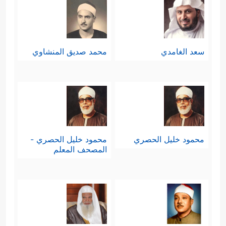
سعد الغامدي
محمد صديق المنشاوي
محمود خليل الحصري
محمود خليل الحصري -
المصحف المعلم