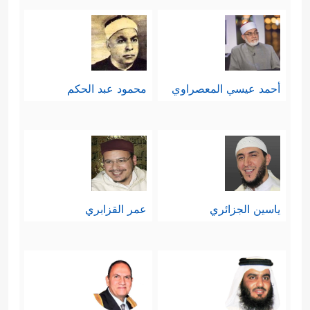
أحمد عيسي المعصراوي
محمود عبد الحكم
ياسين الجزائري
عمر القزابري