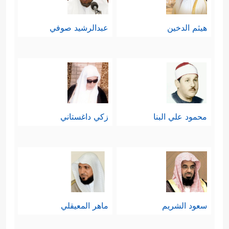
هيثم الدخين
عبدالرشيد صوفي
محمود علي البنا
زكي داغستاني
سعود الشريم
ماهر المعيقلي