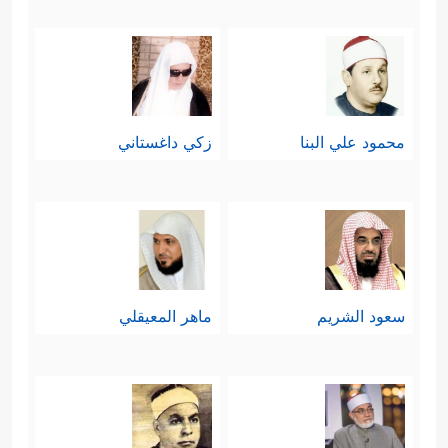
محمود علي البنا
زكي داغستاني
سعود الشريم
ماهر المعيقلي