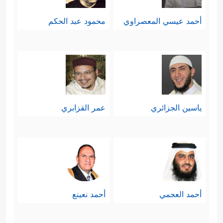
أحمد عيسي المعصراوي
محمود عبد الحكم
ياسين الجزائري
عمر القزابري
أحمد العجمي
أحمد نعينع