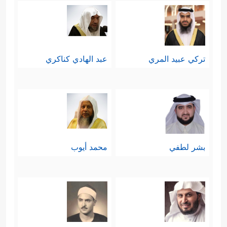
تركي عبيد المري
عبد الهادي كناكري
بشر لطفي
محمد أيوب