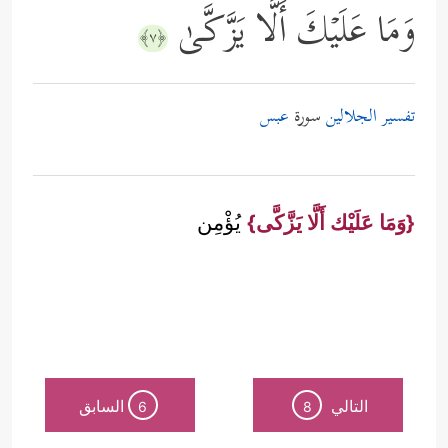
وَمَا عَلَیۡكَ أَلَّا یَزَّكَّىٰ
﴿٧﴾
تفسير الجلالين
سورة
عبس
{وَمَا عَلَيْك أَلَّا يَزَّكَّى}
يُؤْمِن
التالي
السابق
6
8