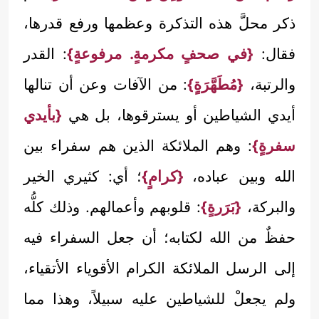
ذكر محلَّ هذه التذكرة وعظمها ورفع قدرها،
فقال:
{في صحفٍ مكرمةٍ. مرفوعةٍ}
: القدر
والرتبة،
{مُطَهَّرَةٍ}
: من الآفات وعن أن تنالها
أيدي الشياطين أو يسترقوها، بل هي
{بأيدي
سفرةٍ}
: وهم الملائكة الذين هم سفراء بين
الله وبين عباده،
{كرامٍ}
؛ أي: كثيري الخير
والبركة،
{بَرَرةٍ}
: قلوبهم وأعمالهم. وذلك كلُّه
حفظٌ من الله لكتابه؛ أن جعل السفراء فيه
إلى الرسل الملائكة الكرام الأقوياء الأتقياء،
ولم يجعلْ للشياطين عليه سبيلاً، وهذا مما