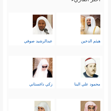
هيثم الدخين
عبدالرشيد صوفي
محمود علي البنا
زكي داغستاني