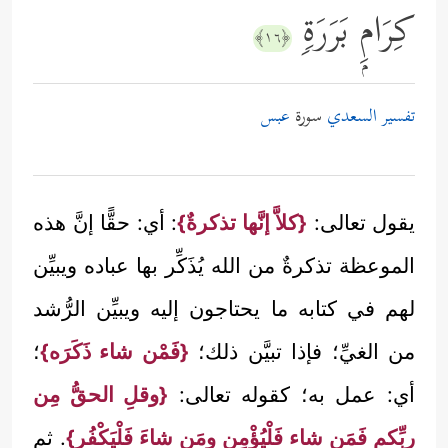
كِرَامِۭ بَرَرَةࣲ
﴿١٦﴾
تفسير السعدي
سورة
عبس
يقول تعالى:
{كلاَّ إنَّها تذكرةٌ}
: أي: حقًّا إنَّ هذه
الموعظة تذكرةٌ من الله يُذَكِّر بها عباده ويبيِّن
لهم في كتابه ما يحتاجون إليه ويبيِّن الرُّشد
من الغيِّ؛ فإذا تبيَّن ذلك؛
{فَمْن شاء ذَكَرَه}
؛
أي: عمل به؛ كقوله تعالى:
{وقلِ الحقُّ مِن
ربِّكم فَمَن شاء فَلْيُؤْمِن ومَن شاءَ فَلْيَكْفُر}
. ثم