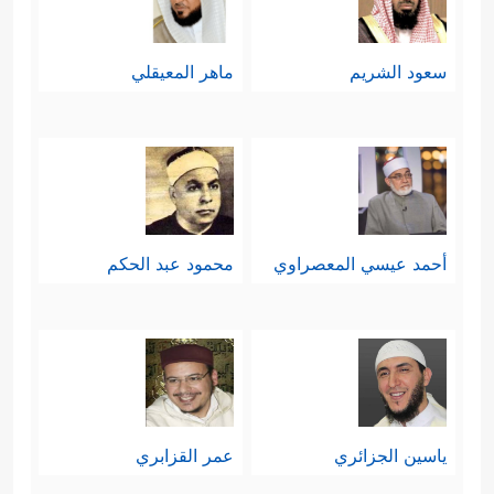
سعود الشريم
ماهر المعيقلي
أحمد عيسي المعصراوي
محمود عبد الحكم
ياسين الجزائري
عمر القزابري