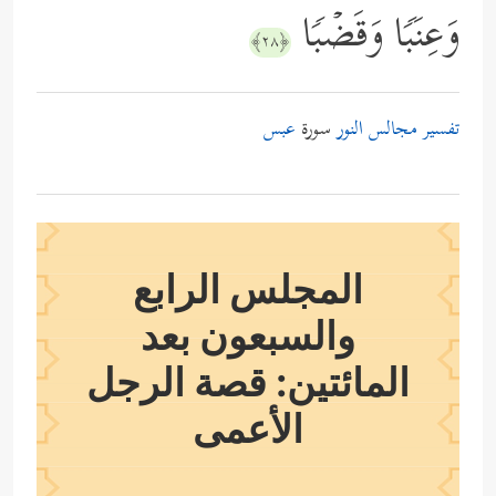
وَعِنَبࣰا وَقَضۡبࣰا
﴿٢٨﴾
تفسير مجالس النور
سورة
عبس
المجلس الرابع
والسبعون بعد
المائتين: قصة الرجل
الأعمى