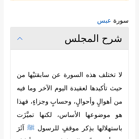
سورة
عبس
شرح المجلس
لا تختلف هذه السورة عن سابقتيْها من
حيث تأكيدها لعقيدة اليوم الآخر وما فيه
من أهوالٍ وأحوالٍ، وحسابٍ وجزاءٍ، فهذا
هو موضوعها الأساس، لكنها تميَّزَت
باستهلالها بذِكر موقفٍ للرسول
ﷺ
آثَرَ