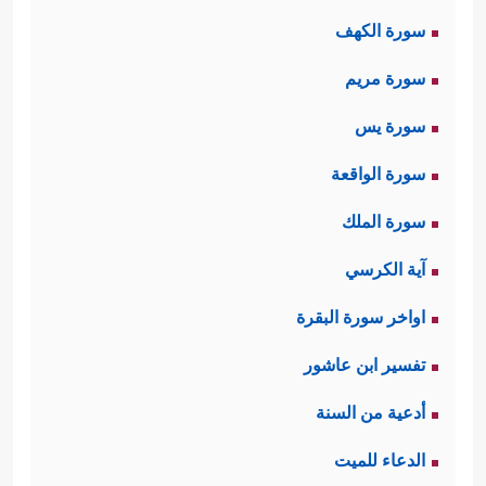
سورة الكهف
الأعمى؛ إذ جاء إلى النبيّ
ﷺ
قاصدًا له
سورة مريم
يسأله في أمور دينه، فأعرَضَ عنه النبيُّ
ﷺ
سورة يس
، وانشغل بغيره من كبراء القوم،
وكان هذا اجتهادًا منه
ﷺ
لعلَّ الله ينفع
سورة الواقعة
بهؤلاء الدعوة ويُقوِّي من عُودها، وليدفع
سورة الملك
عن أصحابه شرَّ ما يتعرّضون له على
آية الكرسي
أيديهم من التعذيب والتنكيل، لكن الله 
اواخر سورة البقرة
عاتبه على ذلك، مبيّنًا لقاعدةٍ مبدئيَّةٍ من
تفسير ابن عاشور
﴿عَبَسَ وَتَوَلَّىٰۤ
قواعد التعامل مع الناس
أدعية من السنة
﴿١﴾
أَن جَاۤءَهُ ٱلۡأَعۡمَىٰ
﴿٢﴾
وَمَا یُدۡرِیكَ لَعَلَّهُۥ
الدعاء للميت