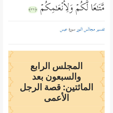
مَّتَـٰعࣰا لَّكُمۡ وَلِأَنۡعَـٰمِكُمۡ
﴿٣٢﴾
تفسير مجالس النور
سورة
عبس
المجلس الرابع
والسبعون بعد
المائتين: قصة الرجل
الأعمى