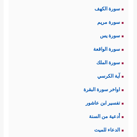
سورة الكهف
الأعمى؛ إذ جاء إلى النبيّ
ﷺ
قاصدًا له
سورة مريم
يسأله في أمور دينه، فأعرَضَ عنه النبيُّ
ﷺ
سورة يس
، وانشغل بغيره من كبراء القوم،
وكان هذا اجتهادًا منه
ﷺ
لعلَّ الله ينفع
سورة الواقعة
بهؤلاء الدعوة ويُقوِّي من عُودها، وليدفع
سورة الملك
عن أصحابه شرَّ ما يتعرّضون له على
آية الكرسي
أيديهم من التعذيب والتنكيل، لكن الله 
اواخر سورة البقرة
عاتبه على ذلك، مبيّنًا لقاعدةٍ مبدئيَّةٍ من
تفسير ابن عاشور
﴿عَبَسَ وَتَوَلَّىٰۤ
قواعد التعامل مع الناس
أدعية من السنة
﴿١﴾
أَن جَاۤءَهُ ٱلۡأَعۡمَىٰ
﴿٢﴾
وَمَا یُدۡرِیكَ لَعَلَّهُۥ
الدعاء للميت