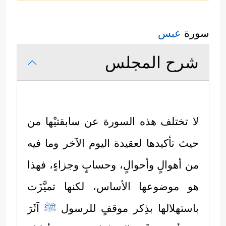
سورة
عبس
شرح المجلس
لا تختلف هذه السورة عن سابقتيْها من
حيث تأكيدها لعقيدة اليوم الآخر وما فيه
من أهوالٍ وأحوالٍ، وحسابٍ وجزاءٍ، فهذا
هو موضوعها الأساس، لكنها تميَّزَت
باستهلالها بذِكر موقفٍ للرسول
ﷺ
آثَرَ