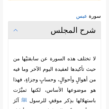
سورة
عبس
شرح المجلس
لا تختلف هذه السورة عن سابقتيْها من
حيث تأكيدها لعقيدة اليوم الآخر وما فيه
من أهوالٍ وأحوالٍ، وحسابٍ وجزاءٍ، فهذا
هو موضوعها الأساس، لكنها تميَّزَت
باستهلالها بذِكر موقفٍ للرسول
ﷺ
آثَرَ