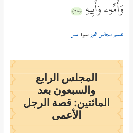
وَأُمِّهِۦ وَأَبِیهِ
﴿٣٥﴾
تفسير مجالس النور
سورة
عبس
المجلس الرابع
والسبعون بعد
المائتين: قصة الرجل
الأعمى