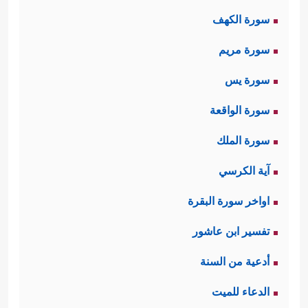
سورة الكهف
الأعمى؛ إذ جاء إلى النبيّ
ﷺ
قاصدًا له
سورة مريم
يسأله في أمور دينه، فأعرَضَ عنه النبيُّ
ﷺ
سورة يس
، وانشغل بغيره من كبراء القوم،
وكان هذا اجتهادًا منه
ﷺ
لعلَّ الله ينفع
سورة الواقعة
بهؤلاء الدعوة ويُقوِّي من عُودها، وليدفع
سورة الملك
عن أصحابه شرَّ ما يتعرّضون له على
آية الكرسي
أيديهم من التعذيب والتنكيل، لكن الله 
اواخر سورة البقرة
عاتبه على ذلك، مبيّنًا لقاعدةٍ مبدئيَّةٍ من
تفسير ابن عاشور
﴿عَبَسَ وَتَوَلَّىٰۤ
قواعد التعامل مع الناس
أدعية من السنة
﴿١﴾
أَن جَاۤءَهُ ٱلۡأَعۡمَىٰ
﴿٢﴾
وَمَا یُدۡرِیكَ لَعَلَّهُۥ
الدعاء للميت