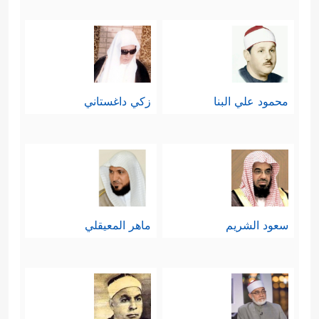
محمود علي البنا
زكي داغستاني
سعود الشريم
ماهر المعيقلي