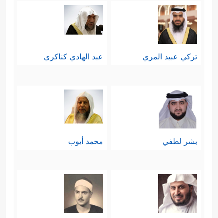
تركي عبيد المري
عبد الهادي كناكري
بشر لطفي
محمد أيوب