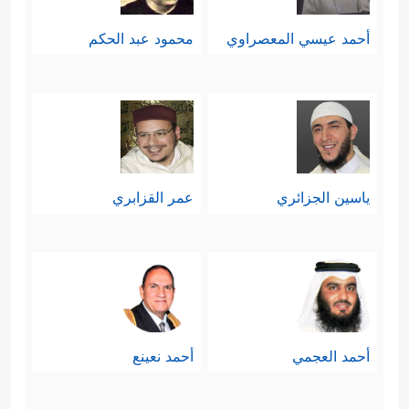
أحمد عيسي المعصراوي
محمود عبد الحكم
ياسين الجزائري
عمر القزابري
أحمد العجمي
أحمد نعينع