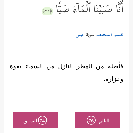
أَنَّا صَبَبۡنَا ٱلۡمَاۤءَ صَبࣰّا
﴿٢٥﴾
تفسير المختصر
سورة
عبس
فأصله من المطر النازل من السماء بقوة
وغزارة.
التالي
السابق
24
26