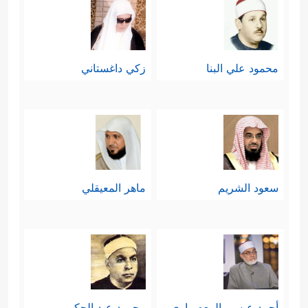
محمود علي البنا
زكي داغستاني
سعود الشريم
ماهر المعيقلي
أحمد عيسي المعصراوي
محمود عبد الحكم