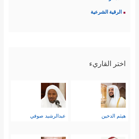
الرقية الشرعية
اختر القاريء
هيثم الدخين
عبدالرشيد صوفي