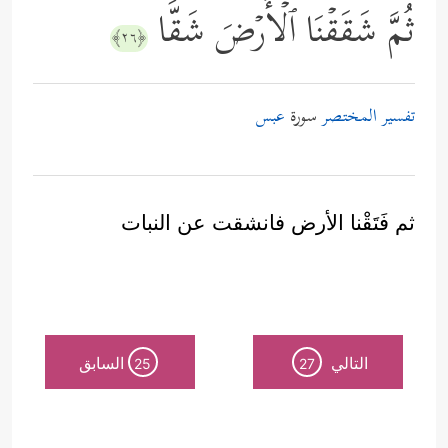
ثُمَّ شَقَقۡنَا ٱلۡأَرۡضَ شَقࣰّا
﴿٢٦﴾
تفسير المختصر
سورة
عبس
ثم فَتَقْنا الأرض فانشقت عن النبات
التالي
السابق
25
27