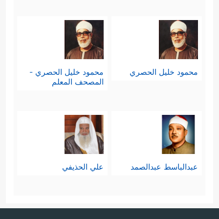
محمود خليل الحصري
محمود خليل الحصري -
المصحف المعلم
عبدالباسط عبدالصمد
علي الحذيفي