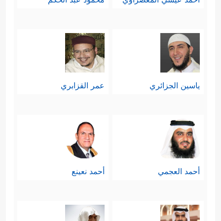
ياسين الجزائري
عمر القزابري
أحمد العجمي
أحمد نعينع