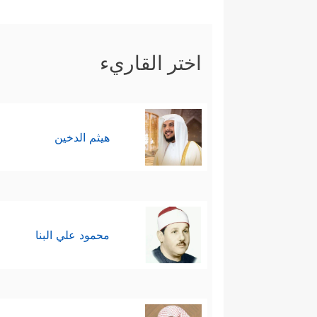
اختر القاريء
هيثم الدخين
محمود علي البنا