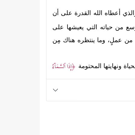
لذي أعطاه الله القدرة على أن
 أوسع من حياته التي يعيشها على
نا من عملٍ، وما ينتظره هناك مِن
﴿إِذَا ٱلسَّمَاۤءُ
حياة ونهايتها المحتومة
﴿عَلِمَتۡ
ملٍ يعمله هنا سيلقاه هناك
 والصورة التي خُلق عليها والتي