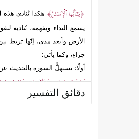
﴿یَــٰۤـأَیُّهَا ٱلۡإِنسَـٰنُ﴾
هكذا تُنادي هذه 
يسمع النداء ويفهمه، تُناديه لتق
الأرض وأبعد مدى، إنّها تربط بين 
جزاءٍ، وكما يأتي:
أولًا: تستهلُّ السورة بالحديث عن 
ٱنفَطَرَتۡ
﴿١﴾
وَإِذَا ٱلۡكَوَاكِبُ ٱنتَثَرَتۡ
﴿٢﴾
دقائق التفسير
ثانيًا: ثم يأتي جواب الشرط ليضَعَ
نَفۡسࣱ مَّا قَدَّمَتۡ وَأَخَّرَتۡ﴾
.
ثالثًا: ثم تُنادي السورة هذا ال