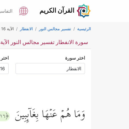
القرآن الكريم
التفاسي
الرئيسية
تفسير مجالس النور
الانفطار
الآية 16
سورة الانفطار تفسير مجالس النور الآية 16
اختر سورة
اختر 
وَمَا هُمۡ عَنۡهَا بِغَاۤىِٕبِینَ
﴿١٦﴾