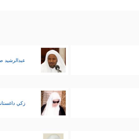
عبدالرشيد 
زكي داغستان