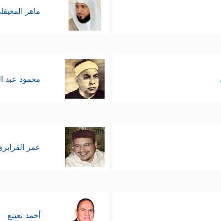
ماهر المعيقل
محمود عبد ا
عمر القزابري
أحمد نعينع