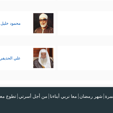
محمود خليل 
علي الحذيفي
عمرة
شهر رمضان
معا نربي أبناءنا
من أجل أسرتي
تطوع معن