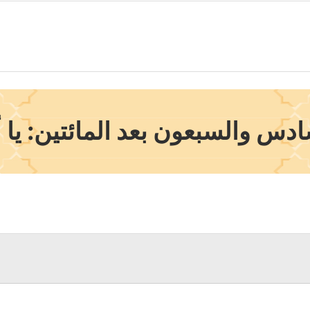
س والسبعون بعد المائتين: يا أي