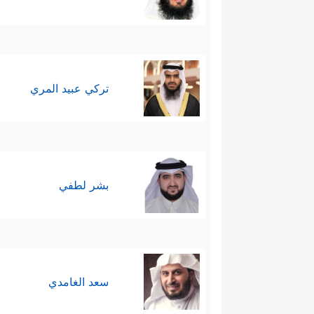
تركي عبيد المري
بشر لطفي
سعد الغامدي