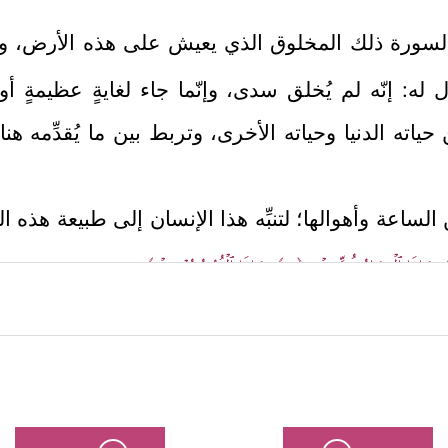
السورة ذلك المخلوق الذي يعيش على هذه الأرض، وا
ول له: إنّه لم يُخلق سدى، وإنّما جاء لغايةٍ عظيمةٍ
حياته الدنيا وحياته الأخرى، وتربط بين ما يُقدِّمه ه
الساعة وأهوالها؛ لتنبِّه هذا الإنسان إلى طبيعة هذه ال
وَإِذَا ٱلۡبِحَارُ فُجِّرَتۡ
﴿٣﴾
وَإِذَا ٱلۡقُبُورُ بُعۡثِرَتۡ﴾
.
 الإنسان أمام مسؤوليَّته الكاملة؛ لتؤكِّد له أن كلَّ ع
إنسان أن ينتبه لنفسه، وأن يُفكِّر في وجوده ونشأته،