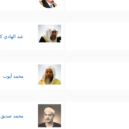
عبد الهادي ك
محمد أيوب
محمد صديق 