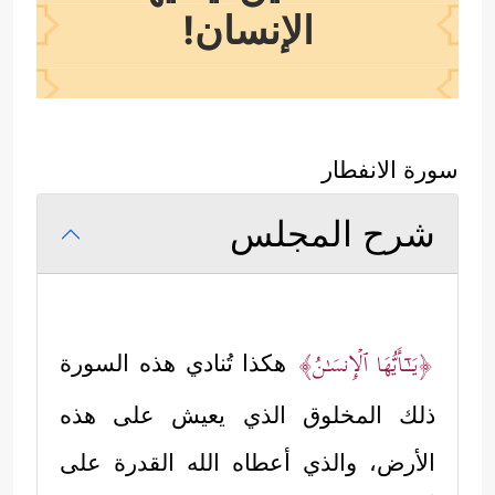
الإنسان!
سورة الانفطار
شرح المجلس
﴿یَــٰۤـأَیُّهَا ٱلۡإِنسَـٰنُ﴾
هكذا تُنادي هذه السورة
ذلك المخلوق الذي يعيش على هذه
الأرض، والذي أعطاه الله القدرة على