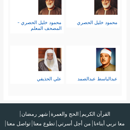
محمود خليل الحصري
محمود خليل الحصري -
المصحف المعلم
عبدالباسط عبدالصمد
علي الحذيفي
القرآن الكريم
الحج والعمرة
شهر رمضان
معا نربي أبناءنا
من أجل أسرتي
تطوع معنا
تواصل معنا