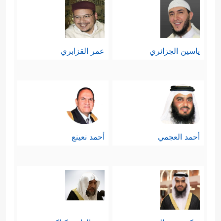
ياسين الجزائري
عمر القزابري
أحمد العجمي
أحمد نعينع