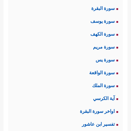
ٱلسَّمَاۤءُ ٱنفَطَرَتۡ
﴿١﴾
وَإِذَا ٱلۡكَوَاكِبُ ٱنتَثَرَتۡ
﴿٢﴾
سورة البقرة
وَإِذَا ٱلۡبِحَارُ فُجِّرَتۡ
﴿٣﴾
وَإِذَا ٱلۡقُبُورُ بُعۡثِرَتۡ﴾
.
سورة يوسف
ثانيًا: ثم يأتي جواب الشرط ليضَعَ
سورة الكهف
الإنسان أمام مسؤوليَّته الكاملة؛ لتؤكِّد له
سورة مريم
أن كلَّ عملٍ يعمله هنا سيلقاه هناك
سورة يس
﴿عَلِمَتۡ نَفۡسࣱ مَّا قَدَّمَتۡ وَأَخَّرَتۡ﴾
.
سورة الواقعة
ثالثًا: ثم تُنادي السورة هذا الإنسان أن
سورة الملك
ينتبه لنفسه، وأن يُفكِّر في وجوده
آية الكرسي
ونشأته، والصورة التي خُلق عليها والتي
اواخر سورة البقرة
تتناسب مع دوره المطلوب على هذه
تفسير ابن عاشور
﴿یَــٰۤـأَیُّهَا ٱلۡإِنسَـٰنُ مَا غَرَّكَ بِرَبِّكَ ٱلۡكَرِیمِ
الأرض