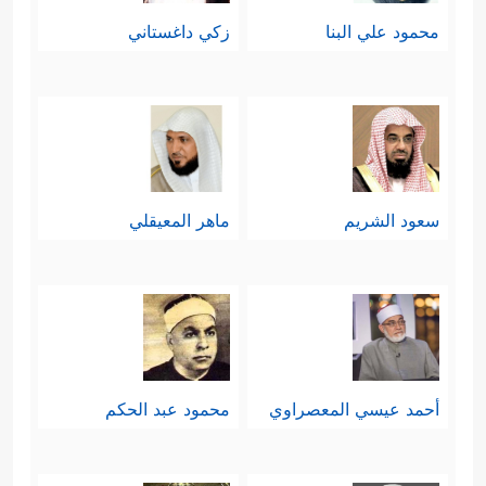
محمود علي البنا
زكي داغستاني
سعود الشريم
ماهر المعيقلي
أحمد عيسي المعصراوي
محمود عبد الحكم