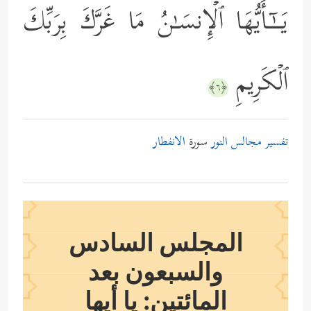
یَــٰۤـأَیُّهَا ٱلۡإِنسَـٰنُ مَا غَرَّكَ بِرَبِّكَ
ٱلۡكَرِیمِ
﴿٦﴾
تفسير مجالس النور
سورة
الانفطار
المجلس السادس
والسبعون بعد
المائتين: يا أيها