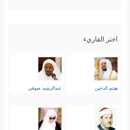
یَصۡلَوۡنَهَا یَوۡمَ ٱلدِّینِ
﴿١٥﴾
وَمَا هُمۡ عَنۡهَا بِغَاۤىِٕبِینَ
﴿١٦﴾
وَمَاۤ أَدۡرَىٰكَ مَا یَوۡمُ ٱلدِّینِ
﴿١٧﴾
ثُمَّ مَاۤ
أَدۡرَىٰكَ مَا یَوۡمُ ٱلدِّینِ
﴿١٨﴾
یَوۡمَ لَا تَمۡلِكُ نَفۡسࣱ
اختر القاريء
لِّنَفۡسࣲ شَیۡـࣰٔاۖ وَٱلۡأَمۡرُ یَوۡمَىِٕذࣲ لِّلَّهِ﴾
.
هيثم الدخين
عبدالرشيد صوفي