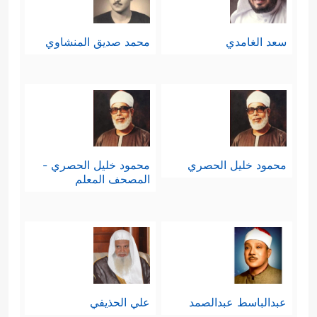
سعد الغامدي
محمد صديق المنشاوي
محمود خليل الحصري
محمود خليل الحصري -
المصحف المعلم
عبدالباسط عبدالصمد
علي الحذيفي