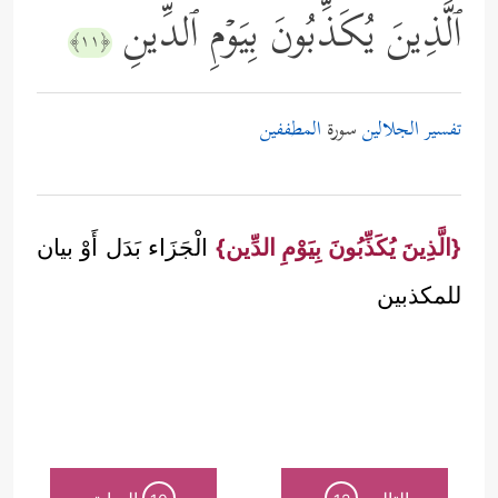
ٱلَّذِینَ یُكَذِّبُونَ بِیَوۡمِ ٱلدِّینِ
﴿١١﴾
تفسير الجلالين
سورة
المطففين
{الَّذِينَ يُكَذِّبُونَ بِيَوْمِ الدِّين}
الْجَزَاء بَدَل أَوْ بيان
للمكذبين