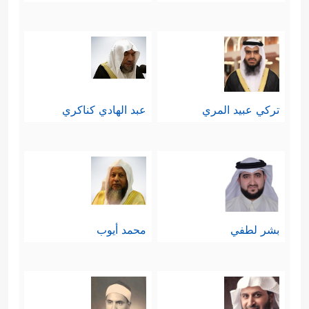
تركي عبيد المري
عبد الهادي كناكري
بشر لطفي
محمد أيوب