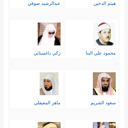
هيثم الدخين
عبدالرشيد صوفي
محمود علي البنا
زكي داغستاني
سعود الشريم
ماهر المعيقلي