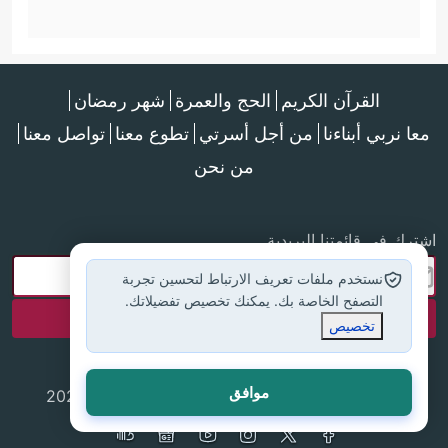
القرآن الكريم
الحج والعمرة
شهر رمضان
معا نربي أبناءنا
من أجل أسرتي
تطوع معنا
تواصل معنا
من نحن
اشترك في قائمتنا البريدية
نستخدم ملفات تعريف الارتباط لتحسين تجربة
التصفح الخاصة بك. يمكنك تخصيص تفضيلاتك.
تخصيص
موافق
جميع الحقوق محفوظة لموقع إسلام أون لاين © 2025