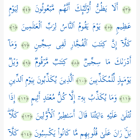
أَلَا یَظُنُّ أُوْلَـٰۤىِٕكَ أَنَّهُم مَّبۡعُوثُونَ
لِیَوۡمٍ
﴿٤﴾
﴿٣﴾
عَظِیمࣲ
یَوۡمَ یَقُومُ ٱلنَّاسُ لِرَبِّ ٱلۡعَـٰلَمِینَ
﴿٦﴾
﴿٥﴾
كَلَّاۤ إِنَّ كِتَـٰبَ ٱلۡفُجَّارِ لَفِی سِجِّینࣲ
وَمَاۤ
﴿٧﴾
أَدۡرَىٰكَ مَا سِجِّینࣱ
كِتَـٰبࣱ مَّرۡقُومࣱ
وَیۡلࣱ
﴿٩﴾
﴿٨﴾
یَوۡمَىِٕذࣲ لِّلۡمُكَذِّبِینَ
ٱلَّذِینَ یُكَذِّبُونَ بِیَوۡمِ ٱلدِّینِ
﴿١٠﴾
وَمَا یُكَذِّبُ بِهِۦۤ إِلَّا كُلُّ مُعۡتَدٍ أَثِیمٍ
إِذَا
﴿١٢﴾
﴿١١﴾
تُتۡلَىٰ عَلَیۡهِ ءَایَـٰتُنَا قَالَ أَسَـٰطِیرُ ٱلۡأَوَّلِینَ
كَلَّاۖ
﴿١٣﴾
بَلۡۜ رَانَ عَلَىٰ قُلُوبِهِم مَّا كَانُواْ یَكۡسِبُونَ
كَلَّاۤ
﴿١٤﴾