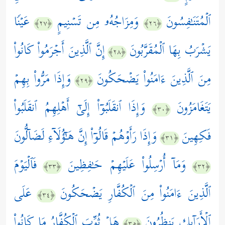
ٱلۡمُتَنَـٰفِسُونَ
وَمِزَاجُهُۥ مِن تَسۡنِیمٍ
عَیۡنࣰا
﴿٢٧﴾
﴿٢٦﴾
یَشۡرَبُ بِهَا ٱلۡمُقَرَّبُونَ
إِنَّ ٱلَّذِینَ أَجۡرَمُواْ كَانُواْ
﴿٢٨﴾
مِنَ ٱلَّذِینَ ءَامَنُواْ یَضۡحَكُونَ
وَإِذَا مَرُّواْ بِهِمۡ
﴿٢٩﴾
یَتَغَامَزُونَ
وَإِذَا ٱنقَلَبُوۤاْ إِلَىٰۤ أَهۡلِهِمُ ٱنقَلَبُواْ
﴿٣٠﴾
فَكِهِینَ
وَإِذَا رَأَوۡهُمۡ قَالُوۤاْ إِنَّ هَـٰۤؤُلَاۤءِ لَضَاۤلُّونَ
﴿٣١﴾
وَمَاۤ أُرۡسِلُواْ عَلَیۡهِمۡ حَـٰفِظِینَ
فَٱلۡیَوۡمَ
﴿٣٣﴾
﴿٣٢﴾
ٱلَّذِینَ ءَامَنُواْ مِنَ ٱلۡكُفَّارِ یَضۡحَكُونَ
عَلَى
﴿٣٤﴾
ٱلۡأَرَاۤىِٕكِ یَنظُرُونَ
هَلۡ ثُوِّبَ ٱلۡكُفَّارُ مَا كَانُواْ
﴿٣٥﴾