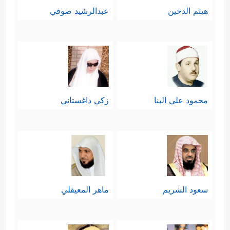
هيثم الدخين
عبدالرشيد صوفي
محمود علي البنا
زكي داغستاني
سعود الشريم
ماهر المعيقلي