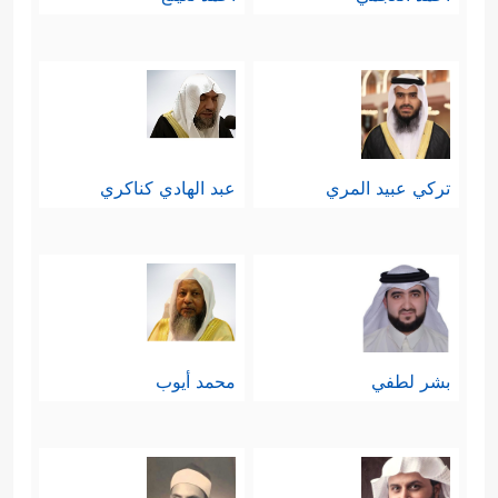
تركي عبيد المري
عبد الهادي كناكري
بشر لطفي
محمد أيوب