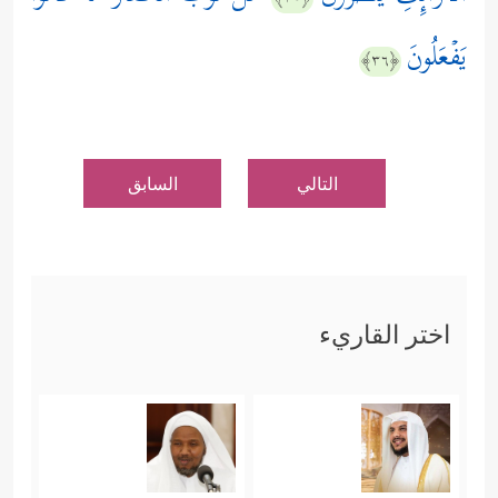
یَفۡعَلُونَ
﴿٣٦﴾
التالي
السابق
اختر القاريء