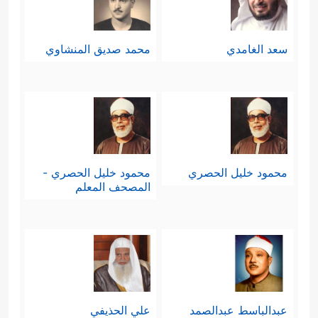
سعد الغامدي
محمد صديق المنشاوي
محمود خليل الحصري
محمود خليل الحصري -
المصحف المعلم
عبدالباسط عبدالصمد
علي الحذيفي