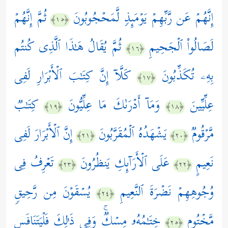
إِنَّهُمۡ عَن رَّبِّهِمۡ یَوۡمَىِٕذࣲ لَّمَحۡجُوبُونَ
ثُمَّ إِنَّهُمۡ
﴿١٥﴾
لَصَالُواْ ٱلۡجَحِیمِ
ثُمَّ یُقَالُ هَـٰذَا ٱلَّذِی كُنتُم
﴿١٦﴾
بِهِۦ تُكَذِّبُونَ
كَلَّاۤ إِنَّ كِتَـٰبَ ٱلۡأَبۡرَارِ لَفِی
﴿١٧﴾
عِلِّیِّینَ
وَمَاۤ أَدۡرَىٰكَ مَا عِلِّیُّونَ
كِتَـٰبࣱ
﴿١٩﴾
﴿١٨﴾
مَّرۡقُومࣱ
یَشۡهَدُهُ ٱلۡمُقَرَّبُونَ
إِنَّ ٱلۡأَبۡرَارَ لَفِی
﴿٢١﴾
﴿٢٠﴾
نَعِیمٍ
عَلَى ٱلۡأَرَاۤىِٕكِ یَنظُرُونَ
تَعۡرِفُ فِی
﴿٢٣﴾
﴿٢٢﴾
وُجُوهِهِمۡ نَضۡرَةَ ٱلنَّعِیمِ
یُسۡقَوۡنَ مِن رَّحِیقࣲ
﴿٢٤﴾
مَّخۡتُومٍ
خِتَـٰمُهُۥ مِسۡكࣱۚ وَفِی ذَ ٰ⁠لِكَ فَلۡیَتَنَافَسِ
﴿٢٥﴾