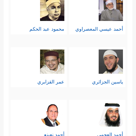
أحمد عيسي المعصراوي
محمود عبد الحكم
ياسين الجزائري
عمر القزابري
أحمد العجمي
أحمد نعينع