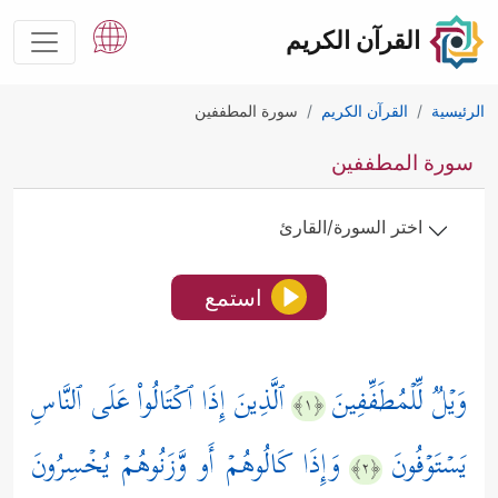
القرآن الكريم
الرئيسية
القرآن الكريم
سورة المطففين
سورة المطففين
اختر السورة/القارئ
استمع
وَیۡلࣱ لِّلۡمُطَفِّفِینَ
ٱلَّذِینَ إِذَا ٱكۡتَالُواْ عَلَى ٱلنَّاسِ
﴿١﴾
یَسۡتَوۡفُونَ
وَإِذَا كَالُوهُمۡ أَو وَّزَنُوهُمۡ یُخۡسِرُونَ
﴿٢﴾