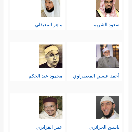
سعود الشريم
ماهر المعيقلي
أحمد عيسي المعصراوي
محمود عبد الحكم
ياسين الجزائري
عمر القزابري