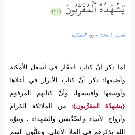
یَشۡهَدُهُ ٱلۡمُقَرَّبُونَ
﴿٢١﴾
تفسير السعدي
سورة
المطففين
لما ذكر أنَّ كتاب الفجَّار في أسفل الأمكنة
وأضيقها؛ ذكر أنَّ كتاب الأبرار في أعلاها
وأوسعها وأفسحها، وأنَّ كتابهم المرقوم
{يشهدُهُ المقرَّبون}
: من الملائكة الكرام
وأرواح الأنبياء والصِّدِّيقين والشهداء ، وينوِّه
الله بذكرهم في الملأ الأعلى. وعليُّون: اسم