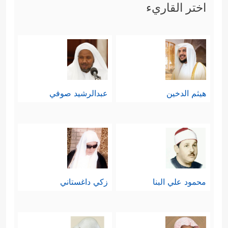
اختر القاريء
هيثم الدخين
عبدالرشيد صوفي
محمود علي البنا
زكي داغستاني