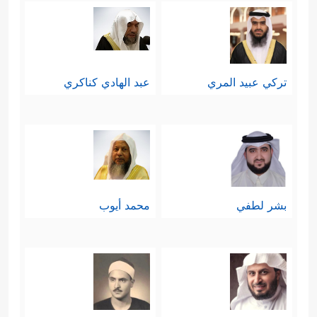
تركي عبيد المري
عبد الهادي كناكري
بشر لطفي
محمد أيوب