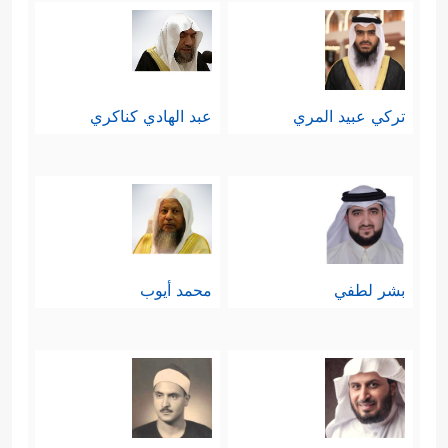
تركي عبيد المري
عبد الهادي كناكري
بشر لطفي
محمد أيوب