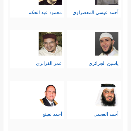
أحمد عيسي المعصراوي
محمود عبد الحكم
ياسين الجزائري
عمر القزابري
أحمد العجمي
أحمد نعينع