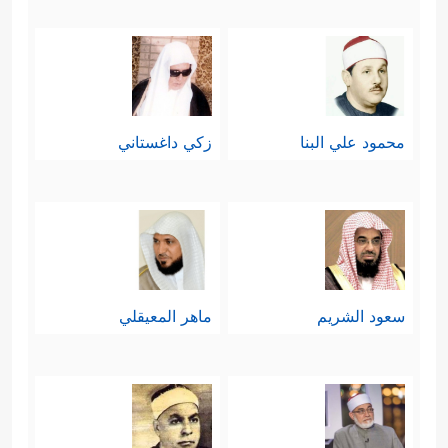
محمود علي البنا
زكي داغستاني
سعود الشريم
ماهر المعيقلي