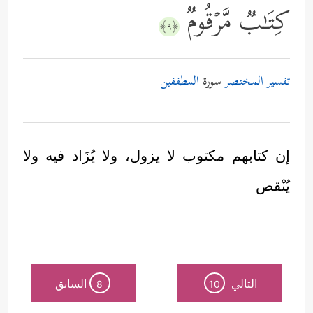
كِتَـٰبࣱ مَّرۡقُومࣱ
﴿٩﴾
تفسير المختصر
سورة
المطففين
إن كتابهم مكتوب لا يزول، ولا يُزَاد فيه ولا
يُنْقص
التالي
السابق
8
10