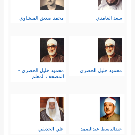
سعد الغامدي
محمد صديق المنشاوي
محمود خليل الحصري
محمود خليل الحصري -
المصحف المعلم
عبدالباسط عبدالصمد
علي الحذيفي