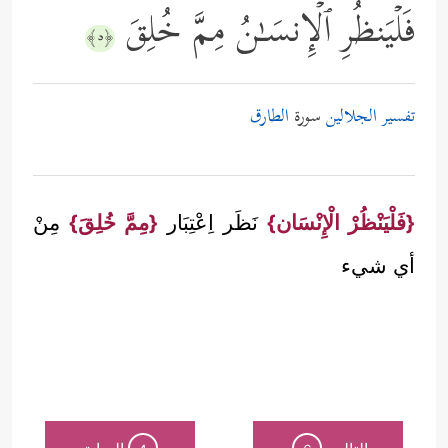
فَلۡیَنظُرِ ٱلۡإِنسَـٰنُ مِمَّ خُلِقَ
﴿٥﴾
تفسير الجلالين
سورة
الطارق
{فَلْيَنْظُرْ الْإِنْسَان}
نَظَر اِعْتِبَار
{مِمَّ خُلِقَ}
مِنْ
أي شيء