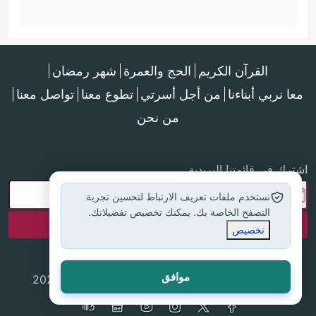
القرآن الكريم
الحج والعمرة
شهر رمضان
معا نربي أبناءنا
من أجل أسرتي
تطوع معنا
تواصل معنا
من نحن
اشترك في قائمتنا البريدية
نستخدم ملفات تعريف الارتباط لتحسين تجربة
التصفح الخاصة بك. يمكنك تخصيص تفضيلاتك.
تخصيص
موافق
جميع الحقوق محفوظة لموقع إسلام أون لاين © 2025