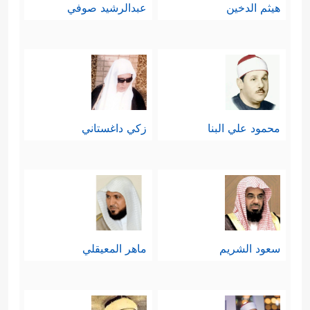
هيثم الدخين
عبدالرشيد صوفي
محمود علي البنا
زكي داغستاني
سعود الشريم
ماهر المعيقلي