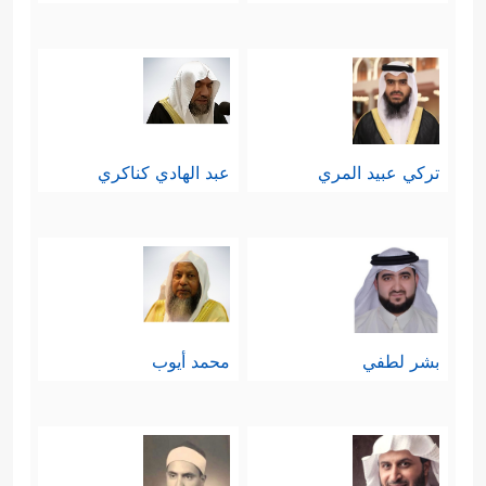
تركي عبيد المري
عبد الهادي كناكري
بشر لطفي
محمد أيوب