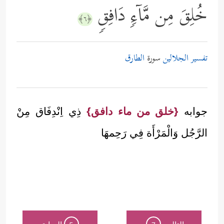
خُلِقَ مِن مَّاۤءࣲ دَافِقࣲ
﴿٦﴾
تفسير الجلالين
سورة
الطارق
جوابه
{خلق من ماء دافق}
ذِي اِنْدِفَاق مِنْ
الرَّجُل وَالْمَرْأَة فِي رَحِمهَا