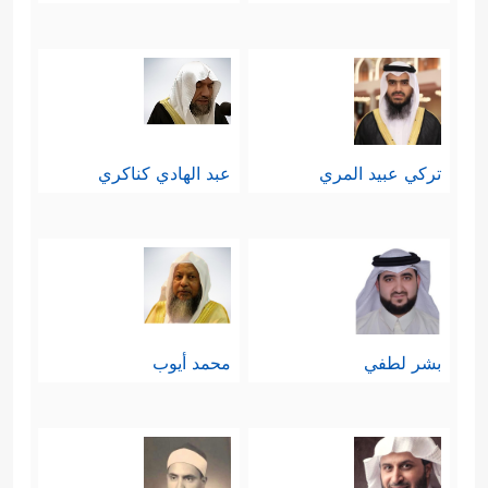
تركي عبيد المري
عبد الهادي كناكري
بشر لطفي
محمد أيوب