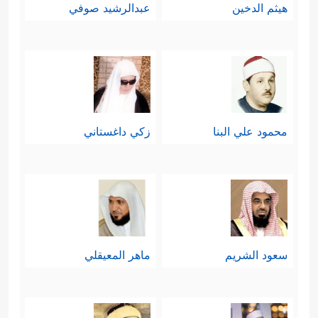
هيثم الدخين
عبدالرشيد صوفي
محمود علي البنا
زكي داغستاني
سعود الشريم
ماهر المعيقلي