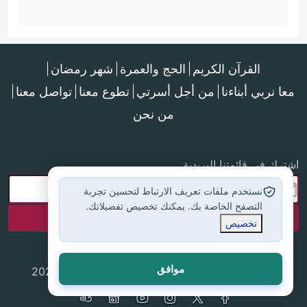
القرآن الكريم
الحج والعمرة
شهر رمضان
معا نربي أبناءنا
من أجل أسرتي
تطوع معنا
تواصل معنا
من نحن
اشترك في قائمتنا البريدية
نستخدم ملفات تعريف الارتباط لتحسين تجربة
التصفح الخاصة بك. يمكنك تخصيص تفضيلاتك.
تخصيص
موافق
جميع الحقوق محفوظة لموقع إسلام أون لاين © 2025