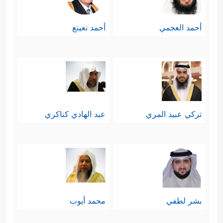
أحمد العجمي
أحمد نعينع
تركي عبيد المري
عبد الهادي كناكري
بشر لطفي
محمد أيوب