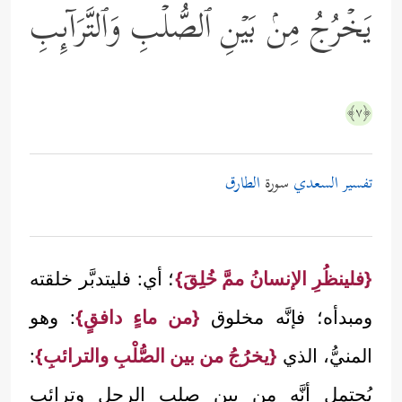
یَخۡرُجُ مِنۢ بَیۡنِ ٱلصُّلۡبِ وَٱلتَّرَاۤىِٕبِ
﴿٧﴾
تفسير السعدي
سورة
الطارق
{فلينظُرِ الإنسانُ ممَّ خُلِقَ}
؛ أي: فليتدبَّر خلقته
ومبدأه؛ فإنَّه مخلوق
{من ماءٍ دافقٍ}
: وهو
المنيُّ، الذي
{يخرُجُ من بين الصُّلْبِ والترائبِ}
:
يُحتمل أنَّه من بين صلبِ الرجل وترائب