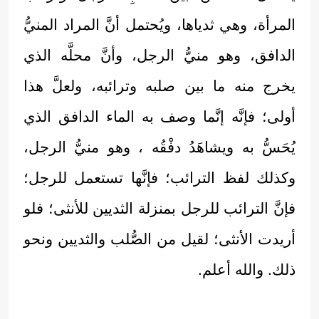
المرأة، وهي ثدياها، ويُحتمل أنَّ المراد المنيُّ
الدافق، وهو منيُّ الرجل، وأنَّ محلَّه الذي
يخرج منه ما بين صلبه وترائبه، ولعلَّ هذا
أولى؛ فإنَّه إنَّما وصف به الماء الدافق الذي
يُحَسُّ به ويشاهَدُ دفْقُه ، وهو منيُّ الرجل،
وكذلك لفظ الترائب؛ فإنَّها تستعمل للرجل؛
فإنَّ الترائب للرجل بمنزلة الثديين للأنثى؛ فلو
أريدت الأنثى؛ لقيل من الصُّلب والثديين ونحو
ذلك. والله أعلم.