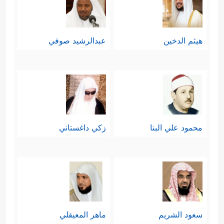
هيثم الدخين
عبدالرشيد صوفي
محمود علي البنا
زكي داغستاني
سعود الشريم
ماهر المعيقلي