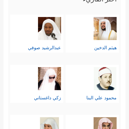
هيثم الدخين
عبدالرشيد صوفي
محمود علي البنا
زكي داغستاني