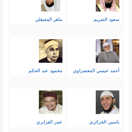
سعود الشريم
ماهر المعيقلي
أحمد عيسي المعصراوي
محمود عبد الحكم
ياسين الجزائري
عمر القزابري