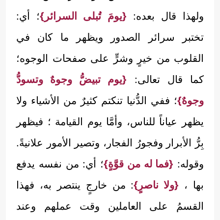
ولهذا قال بعده:
{يومَ تُبلى السرائر}
؛ أي:
تختبر سرائر الصدور ويظهر ما كان في
القلوب من خيرٍ وشرٍّ على صفحات الوجوه؛
كما قال تعالى:
{يوم تبيضُّ وجوهٌ وتسودُّ
وجوهٌ}
؛ ففي الدُّنيا تنكتم كثيرٌ من الأشياء ولا
يظهر عياناً للناس، وأمَّا يوم القيامة ؛ فيظهر
بِرُّ الأبرار وفجورُ الفجار، وتصير الأمور علانيةً.
وقوله:
{فما له من قوَّةٍ}
؛ أي: من نفسه يدفع
بها ،
{ولا ناصرٍ}
: من خارجٍ ينتصر به، فهذا
القسمُ على العاملين وقت عملهم وعند