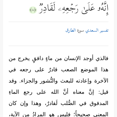
إِنَّهُۥ عَلَىٰ رَجۡعِهِۦ لَقَادِرࣱ
﴿٨﴾
تفسير السعدي
سورة
الطارق
فالذي أوجد الإنسان من ماءٍ دافقٍ يخرج من
هذا الموضع الصعب قادرٌ على رجعه في
الآخرة وإعادته للبعث والنُّشور والجزاء. وقد
قيل: إنَّ معناه أنَّ الله على رجع الماءِ
المدفوق في الصُّلب لَقادرٌ، وهذا وإن كان
المعنى صحيحاً؛ فليس هو المرادُ من الآية،